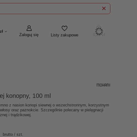
zł
Zaloguj się
0,00 zł
Listy zakupowe
j konopny, 100 ml
zimno z nasion konopi siewnej o wszechstronnym, korzystnym
 włosy oraz paznokcie. Szczególnie polecany w pielęgnacji
nej i trądzikowej.
brutto
/
szt.