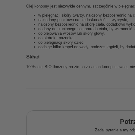
Olej konopny jest niezwykle cennym, szczególnie w pielęgna
w pielęgnacji skóry twarzy, nałożony bezpośrednio na 
nakładany punktowo na niedoskonałości i wypryski,
nałożony bezpośrednio na skórę ciała, dodatkowo wyk
dodany do ulubionego balsamu do ciała, by wzmocnić j
do olejowania włosów lub skóry głowy,
do skórek i paznokci,
do pielęgnacji skóry dzieci,
dodając kilka kropel do wody, podczas kąpieli, by do
Skład
100% olej BIO tłoczony na zimno z nasion konopi siewnej, ni
Potr
Zadaj pytanie a my od