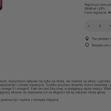
Najniższa cena pr
29,50 zł
+18%
Cena regularna:
40
-
Ten produkt 
Bezpieczne 
nym, korzystnym wpływie nie tylko na skórę, ale również na włosy i paznokcie
prysków i stanów zapalnych. Szybko przynosi ukojenie skórze wrażliwej i pr
mega-3 i omega-6. Fakt ten jest kluczowy w pielęgnacji skóry twarzy. Wart
gnacji włosów, do olejowania ich na długości lub by odżywić skórę głowy.
ie powinna być mylona z konopią indyjską!