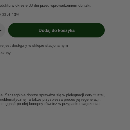
oduktu w okresie 30 dni przed wprowadzeniem obniżki:
,00 zł
-13%
+
Dodaj do koszyka
nie jest dostępny w sklepie stacjonarnym
zakupy
. Szczególnie dobrze sprawdza się w pielęgnacji cery tłustej,
oblematycznej, a także przyspiesza proces jej regeneracji.
o sięgnąć po olej konopny również w przypadku swędzenia i