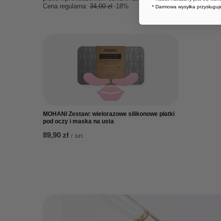
Cena regularna:
34,00 zł
-18%
* Darmowa wysyłka przysługuje
MOHANI Zestaw: wielorazowe silikonowe płatki
pod oczy i maska na usta
89,90 zł
/
szt.