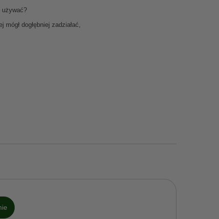
o używać?
j mógł dogłębniej zadziałać,
nie