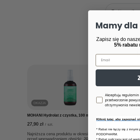
Twój email
Mamy dla 
Zapisz się do nasze
5% rabatu
Email
Zgoda newsletter
Akceptuję regulamin
przetwarzanie powyż
OKAZJA
otrzymywania newslet
MOHANI Hydrolat z czystka, 100 ml
MOHANI Ma
Kliknij tutaj, aby zapoznać 
JUTRZENKA
27,90 zł
/
szt.
66,90 zł
/
* Rabat nie łączy się z innymi
Najniższa cena produktu w okresie 30 dni
PODOPHARM.
przed wprowadzeniem obniżki:
20,00 zł
+39%
* Rabat naliczany jest od war