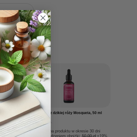
:
OKAZJA
 100 ml
MOHANI Olej z dzikiej róży Mosqueta, 50 ml
59,90 zł
/
szt.
0 dni
Najniższa cena produktu w okresie 30 dni
 zł
+17%
przed wprowadzeniem obniżki:
50,00 zł
+19%