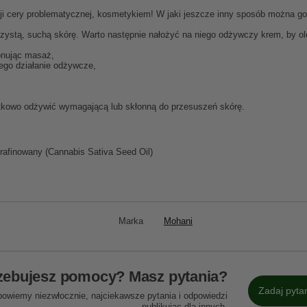
cji cery problematycznej, kosmetykiem! W jaki jeszcze inny sposób można g
czystą, suchą skórę. Warto następnie nałożyć na niego odżywczy krem, by ole
onując masaż,
ego działanie odżywcze,
datkowo odżywić wymagającą lub skłonną do przesuszeń skórę.
erafinowany (Cannabis Sativa Seed Oil)
Marka
Mohani
zebujesz pomocy? Masz pytania?
Zadaj pyta
powiemy niezwłocznie, najciekawsze pytania i odpowiedzi
publikując dla innych.