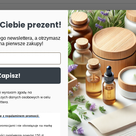
Ciebie prezent!
Wyślij opinię
go newslettera, a otrzymasz
na pierwsze zakupy!
INNE KLIENTKI KUPIŁY RÓWNIEŻ
Zapisz!
 i wyrażam zgodę na
szych danych osobowych w celu
OKAZJA
tera.
ska wygładzająca do włosów
MOHANI Kwas hialuronowy – żel 1%,
się z regulaminem promocji.
, 280 ml
33,90 zł
/
szt.
szt.
 promocjami i nie obowiązuje na markę
Najniższa cena produktu w okresie 3
przed wprowadzeniem obniżki:
28,82
tości zamówienia powyżej 150 zł.