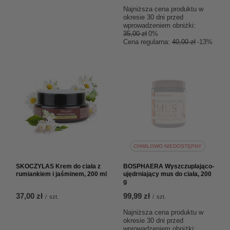
Najniższa cena produktu w
okresie 30 dni przed
wprowadzeniem obniżki:
35,00 zł
0%
Cena regularna:
40,00 zł
-13%
CHWILOWO NIEDOSTĘPNY
SKOCZYLAS Krem do ciała z
BOSPHAERA Wyszczuplająco-
rumiankiem i jaśminem, 200 ml
ujędrniający mus do ciała, 200
g
37,00 zł
99,99 zł
/
szt.
/
szt.
Najniższa cena produktu w
okresie 30 dni przed
wprowadzeniem obniżki: