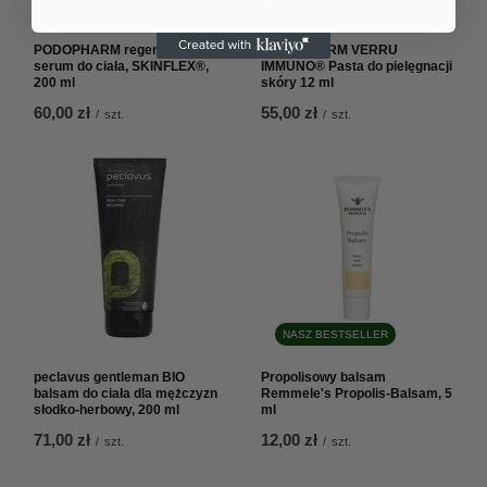
NASZ BESTSELLER
PODOPHARM regenerujące
PODOPHARM VERRU
serum do ciała, SKINFLEX®,
IMMUNO® Pasta do pielęgnacji
200 ml
skóry 12 ml
60,00 zł
55,00 zł
/
szt.
/
szt.
NASZ BESTSELLER
peclavus gentleman BIO
Propolisowy balsam
balsam do ciała dla mężczyzn
Remmele's Propolis-Balsam, 5
słodko-herbowy, 200 ml
ml
71,00 zł
12,00 zł
/
szt.
/
szt.