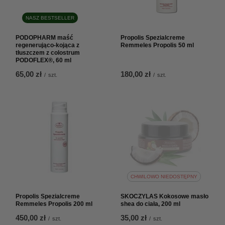
NASZ BESTSELLER
PODOPHARM maść
Propolis Spezialcreme
regenerująco-kojąca z
Remmeles Propolis 50 ml
tłuszczem z colostrum
PODOFLEX®, 60 ml
65,00 zł
180,00 zł
/
szt.
/
szt.
CHWILOWO NIEDOSTĘPNY
Propolis Spezialcreme
SKOCZYLAS Kokosowe masło
Remmeles Propolis 200 ml
shea do ciała, 200 ml
450,00 zł
35,00 zł
/
szt.
/
szt.