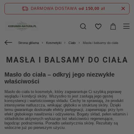
DARMOWA DOSTAWA
od 150,00 zł
Strona główna
Kosmetyki
Ciało
Masła i balsamy do ciała
MASŁA I BALSAMY DO CIAŁA
Masło do ciała
– odkryj jego niezwykłe
właściwości
Masło do ciała to kosmetyk, który zagwarantuje Ci szybką poprawę
wyglądu i kondycji skóry. Wszystko to jest zasługą jego gęstej
konsystencji i wartościowego składu. Cechy te sprawiają, że produkt
intensywnie natłuszcza, wnikając głęboko w strukturę skóry. Dzięki
temu gwarantuje doskonałe efekty pielęgnacji, zapewniając przy tym
efekt głębokiego nawilżenia i odżywienia. Bogaty skład, pełen witamin i
składników aktywnych wykazuje też właściwości regenerujące,
łagodząc podrażnienia. Ponadto uelastycznia skórę. Rezultaty są
widoczne już po pierwszym użyciu.