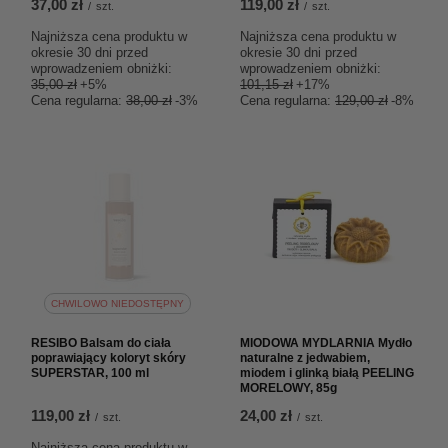
37,00 zł
119,00 zł
/
szt.
/
szt.
Najniższa cena produktu w
Najniższa cena produktu w
okresie 30 dni przed
okresie 30 dni przed
wprowadzeniem obniżki:
wprowadzeniem obniżki:
35,00 zł
+5%
101,15 zł
+17%
Cena regularna:
38,00 zł
-3%
Cena regularna:
129,00 zł
-8%
CHWILOWO NIEDOSTĘPNY
RESIBO Balsam do ciała
MIODOWA MYDLARNIA Mydło
poprawiający koloryt skóry
naturalne z jedwabiem,
SUPERSTAR, 100 ml
miodem i glinką białą PEELING
MORELOWY, 85g
119,00 zł
24,00 zł
/
szt.
/
szt.
Najniższa cena produktu w