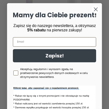
Mamy dla Ciebie prezent!
CHWILOWO NIEDOSTĘPNY
BACK TO COMFORT Fresh-y
PODOPHARM specjalistyczny
Zapisz się do naszego newslettera, a otrzymasz
Wielozadaniowy balsam do
krem do suchej skóry
5% rabatu
na pierwsze zakupy!
ciała, 100 ml
SKINFLEX®, 150 ml
55,00 zł
60,00 zł
/
szt.
/
szt.
Email
Najniższa cena produktu w
okresie 30 dni przed
wprowadzeniem obniżki:
Zapisz!
43,00 zł
+27%
Cena regularna:
61,00 zł
-10%
Zgoda newsletter
Akceptuję regulamin i wyrażam zgodę na
przetwarzanie powyższych danych osobowych w celu
otrzymywania newslettera.
Kliknij tutaj, aby zapoznać się z regulaminem promocji.
* Rabat nie łączy się z innymi promocjami i nie obowiązuje na markę
PODOPHARM.
* Rabat naliczany jest od wartości zamówienia powyżej 150 zł.
* Darmowa wysyłka przysługuje od wartości koszyka powyżej 150 zł.