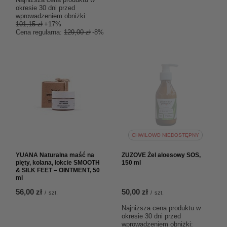
okresie 30 dni przed
wprowadzeniem obniżki:
101,15 zł
+17%
Cena regularna:
129,00 zł
-8%
CHWILOWO NIEDOSTĘPNY
YUANA Naturalna maść na
ZUZOVE Żel aloesowy SOS,
pięty, kolana, łokcie SMOOTH
150 ml
& SILK FEET – OINTMENT, 50
ml
56,00 zł
50,00 zł
/
szt.
/
szt.
Najniższa cena produktu w
okresie 30 dni przed
wprowadzeniem obniżki: