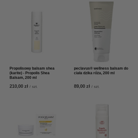
Propolisowy balsam shea
peclavus® wellness balsam do
(karite) - Propolis Shea
ciała dzika róża, 200 ml
Balsam, 200 ml
210,00 zł
89,00 zł
/
szt.
/
szt.