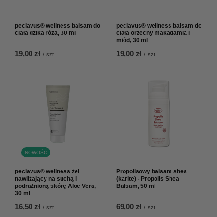
peclavus® wellness balsam do
peclavus® wellness balsam do
ciała dzika róża, 30 ml
ciała orzechy makadamia i
miód, 30 ml
19,00 zł
19,00 zł
/
szt.
/
szt.
NOWOŚĆ
peclavus® wellness żel
Propolisowy balsam shea
nawilżający na suchą i
(karite) - Propolis Shea
podrażnioną skórę Aloe Vera,
Balsam, 50 ml
30 ml
16,50 zł
69,00 zł
/
szt.
/
szt.