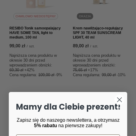
CHWILOWO NIEDOSTĘPNY
OKAZJA
RESIBO Tonik samoopalający
Krem nawilżająco-regulujący
HAVE SOME TAN, light to
SPF 30 TEAM SUNSCREAM
medium, 100 ml
LIGHT, 40 ml
99,00 zł
89,00 zł
/
szt.
/
szt.
Najniższa cena produktu w
Najniższa cena produktu w
okresie 30 dni przed
okresie 30 dni przed
wprowadzeniem obniżki:
wprowadzeniem obniżki:
69,30 zł
+42%
75,65 zł
+17%
Cena regularna:
109,00 zł
-9%
Cena regularna:
99,00 zł
-10%
Mamy dla Ciebie prezent!
Zapisz się do naszego newslettera, a otrzymasz
5% rabatu
na pierwsze zakupy!