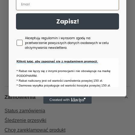
Email
CHWILOWO NIEDOSTĘPNY
CHWILOWO NIEDOSTĘPNY
RESIBO Zaawansowany krem
MAKE ME BIO Ultralekki Krem
przeciwsłoneczny do twarzy
SPF30 UVA-UVB PROTECT, 30
Zapisz!
READY TO WEAR 365 SPF 50,
ml
50 ml
119,00 zł
95,00 zł
/
szt.
/
szt.
Zgoda newsletter
Akceptuję regulamin i wyrażam zgodę na
przetwarzanie powyższych danych osobowych w celu
Najniższa cena produktu w
Najniższa cena produktu w
otrzymywania newslettera.
okresie 30 dni przed
okresie 30 dni przed
wprowadzeniem obniżki:
wprowadzeniem obniżki:
101,15 zł
+17%
66,50 zł
+42%
Kliknij tutaj, aby zapoznać się z regulaminem promocji.
Cena regularna:
129,00 zł
-8%
Cena regularna:
101,00 zł
-6%
* Rabat nie łączy się z innymi promocjami i nie obowiązuje na markę
PODOPHARM.
* Rabat naliczany jest od wartości zamówienia powyżej 150 zł.
* Darmowa wysyłka przysługuje od wartości koszyka powyżej 150 zł.
Zamówienia
Status zamówienia
Śledzenie przesyłki
Chcę zareklamować produkt