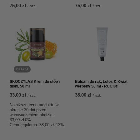
75,00 zł
75,00 zł
/
szt.
/
szt.
OKAZJA
SKOCZYLAS Krem do stóp i
Balsam do rąk, Lotos & Kwiat
dłoni, 50 ml
werbeny 50 ml - RUCK®
33,00 zł
38,00 zł
/
szt.
/
szt.
Najniższa cena produktu w
okresie 30 dni przed
wprowadzeniem obniżki:
33,00 zł
0%
Cena regularna:
38,00 zł
-13%