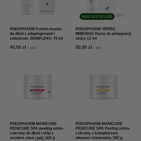
NASZ BESTSELLER
PODOPHARM Kremo-maska
PODOPHARM VERRU
do dłoni z adaptogenami i
IMMUNO® Pasta do pielęgnacji
colostrum, SKINFLEX®, 75 ml
skóry 12 ml
40,00 zł
55,00 zł
/
szt.
/
szt.
PODOPHARM MANICURE
PODOPHARM MANICURE
PEDICURE SPA peeling solno-
PEDICURE SPA Peeling solno-
cukrowy do dłoni i stóp z
cukrowy z kompleksem
masłem shea i goji, 300 g
witamin i minerałów, 300 g