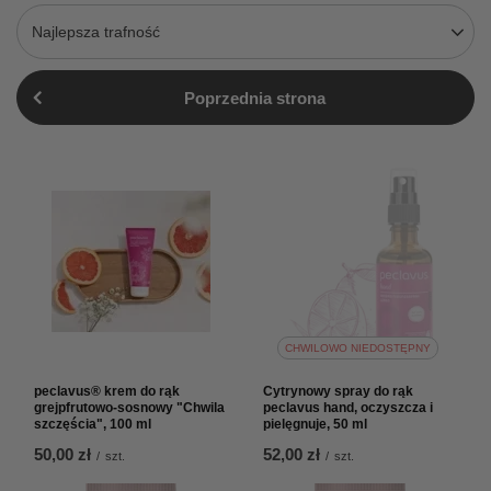
Najlepsza trafność
Poprzednia strona
CHWILOWO NIEDOSTĘPNY
peclavus® krem do rąk
Cytrynowy spray do rąk
grejpfrutowo-sosnowy "Chwila
peclavus hand, oczyszcza i
szczęścia", 100 ml
pielęgnuje, 50 ml
50,00 zł
52,00 zł
/
szt.
/
szt.