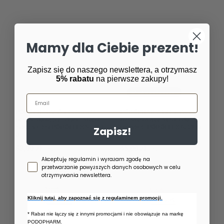
Mamy dla Ciebie prezent!
Zapisz się do naszego newslettera, a otrzymasz
5% rabatu
na pierwsze zakupy!
NASZ BESTSELLER
Email
PODOPHARM Zmiękczające
PODOPHARM Intensywnie
perełki do kąpieli dłoni i stóp z
wzmacniające serum do
mocznikiem PODOFLEX® , 400
paznokci PODOFLEX®, 10 ml
Zapisz!
g
63,00 zł
45,00 zł
/
szt.
/
szt.
Zgoda newsletter
Akceptuję regulamin i wyrażam zgodę na
przetwarzanie powyższych danych osobowych w celu
otrzymywania newslettera.
Kliknij tutaj, aby zapoznać się z regulaminem promocji.
* Rabat nie łączy się z innymi promocjami i nie obowiązuje na markę
PODOPHARM.