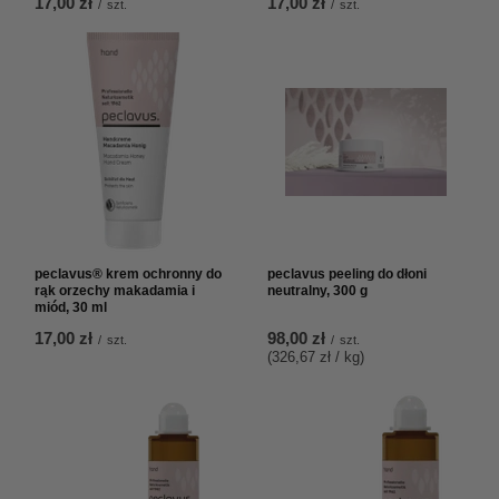
17,00 zł
17,00 zł
/
szt.
/
szt.
peclavus® krem ochronny do
peclavus peeling do dłoni
rąk orzechy makadamia i
neutralny, 300 g
miód, 30 ml
17,00 zł
98,00 zł
/
szt.
/
szt.
(326,67 zł / kg
)