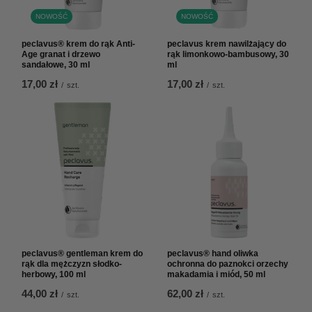
NOWOŚĆ
NOWOŚĆ
peclavus® krem do rąk Anti-
peclavus krem nawilżający do
Age granat i drzewo
rąk limonkowo-bambusowy, 30
sandałowe, 30 ml
ml
17,00 zł
17,00 zł
/
szt.
/
szt.
peclavus® gentleman krem do
peclavus® hand oliwka
rąk dla mężczyzn słodko-
ochronna do paznokci orzechy
herbowy, 100 ml
makadamia i miód, 50 ml
44,00 zł
62,00 zł
/
szt.
/
szt.