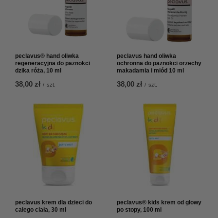
peclavus® hand oliwka
peclavus hand oliwka
regeneracyjna do paznokci
ochronna do paznokci orzechy
dzika róża, 10 ml
makadamia i miód 10 ml
38,00 zł
38,00 zł
/
szt.
/
szt.
peclavus krem dla dzieci do
peclavus® kids krem od głowy
całego ciała, 30 ml
po stopy, 100 ml