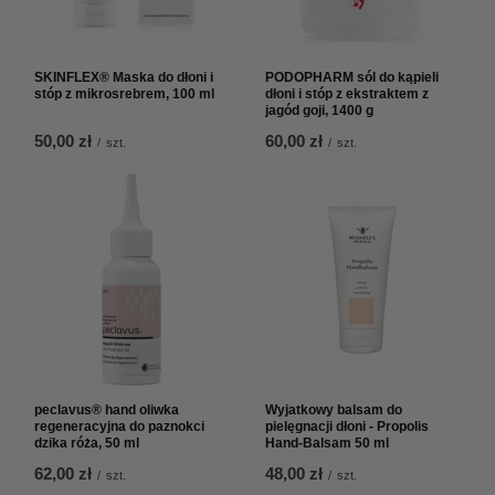
SKINFLEX® Maska do dłoni i
PODOPHARM sól do kąpieli
stóp z mikrosrebrem, 100 ml
dłoni i stóp z ekstraktem z
jagód goji, 1400 g
50,00 zł
60,00 zł
/
szt.
/
szt.
peclavus® hand oliwka
Wyjatkowy balsam do
regeneracyjna do paznokci
pielęgnacji dłoni - Propolis
dzika róża, 50 ml
Hand-Balsam 50 ml
62,00 zł
48,00 zł
/
szt.
/
szt.