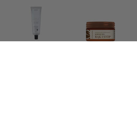
Balsam do rąk, Goździk &
BOSPHAERA Krem do rąk i
Paczula 50 ml - RUCK®
stóp regenerująco-
zmiękczający, 100 g
38,00 zł
32,90 zł
/
szt.
/
szt.