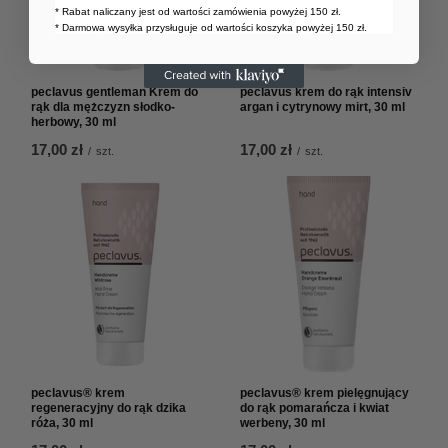
* Rabat naliczany jest od wartości zamówienia powyżej 150 zł.
* Darmowa wysyłka przysługuje od wartości koszyka powyżej 150 zł.
peclavus gentleman Krem do
peclavus krem do rąk intensiv
rąk dla mężczyzn słodko-
argan i cytrynowy mirt, 30 ml
herbowy, 30 ml
17,00 zł
17,00 zł
/
szt.
/
szt.
peclavus® krem
peclavus® krem pielęgnujący
regeneracyjny do rąk dzika
do rąk pomarańcza i kwiat
róża, 30 ml
werbeny, 30 ml