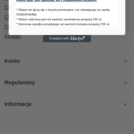
Kliknij tutaj, aby zapoznać się z regulaminem promocji.
Chcę zareklamować produkt
* Rabat nie łączy się z innymi promocjami i nie obowiązuje na markę
PODOPHARM.
Chcę zwrócić produkt
* Rabat naliczany jest od wartości zamówienia powyżej 150 zł.
* Darmowa wysyłka przysługuje od wartości koszyka powyżej 150 zł.
Chcę wymienić towar
Kontakt
Konto
Regulaminy
Informacje