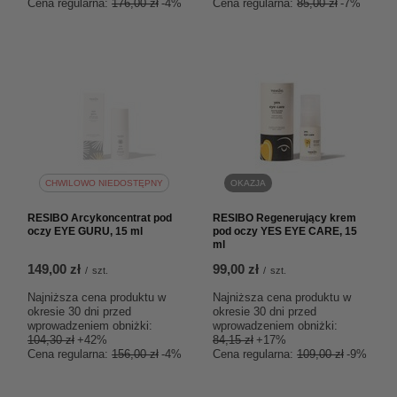
Cena regularna:
176,00 zł
-4%
Cena regularna:
85,00 zł
-7%
CHWILOWO NIEDOSTĘPNY
OKAZJA
RESIBO Arcykoncentrat pod
RESIBO Regenerujący krem
oczy EYE GURU, 15 ml
pod oczy YES EYE CARE, 15
ml
149,00 zł
99,00 zł
/
szt.
/
szt.
Najniższa cena produktu w
Najniższa cena produktu w
okresie 30 dni przed
okresie 30 dni przed
wprowadzeniem obniżki:
wprowadzeniem obniżki:
104,30 zł
+42%
84,15 zł
+17%
Cena regularna:
156,00 zł
-4%
Cena regularna:
109,00 zł
-9%