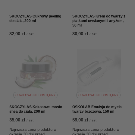
SKOCZYLAS Cukrowy peeling
SKOCZYLAS Krem do twarzy z
do ciała, 200 ml
płatkami owsianymi i anyżem,
50 ml
32,00 zł
30,00 zł
/
szt.
/
szt.
CHWILOWO NIEDOSTĘPNY
CHWILOWO NIEDOSTĘPNY
SKOCZYLAS Kokosowe masło
OSKOLAB Emulsja do mycia
shea do ciała, 200 ml
twarzy brzozowa, 150 ml
35,00 zł
59,00 zł
/
szt.
/
szt.
Najniższa cena produktu w
Najniższa cena produktu w
okresie 30 dni przed
okresie 30 dni przed