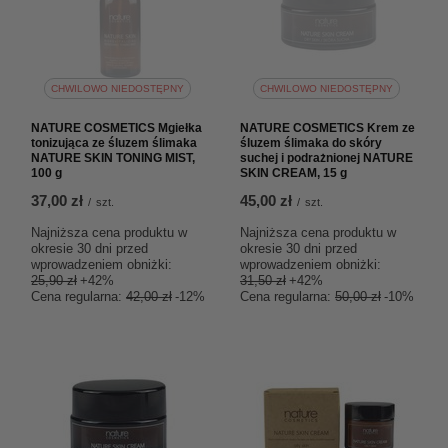
CHWILOWO NIEDOSTĘPNY
CHWILOWO NIEDOSTĘPNY
NATURE COSMETICS Mgiełka
NATURE COSMETICS Krem ze
tonizująca ze śluzem ślimaka
śluzem ślimaka do skóry
NATURE SKIN TONING MIST,
suchej i podrażnionej NATURE
100 g
SKIN CREAM, 15 g
37,00 zł
45,00 zł
/
szt.
/
szt.
Najniższa cena produktu w
Najniższa cena produktu w
okresie 30 dni przed
okresie 30 dni przed
wprowadzeniem obniżki:
wprowadzeniem obniżki:
25,90 zł
+42%
31,50 zł
+42%
Cena regularna:
42,00 zł
-12%
Cena regularna:
50,00 zł
-10%