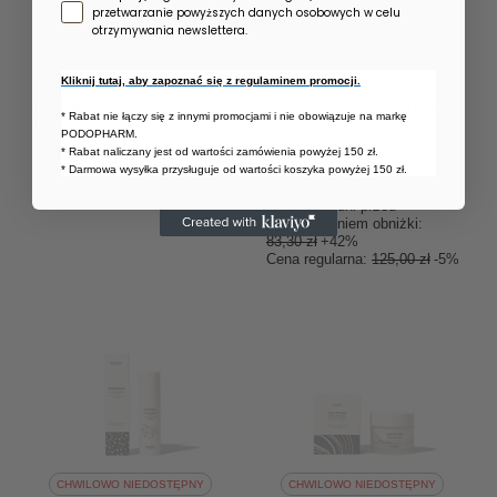
przetwarzanie powyższych danych osobowych w celu
otrzymywania newslettera.
CHWILOWO NIEDOSTĘPNY
CHWILOWO NIEDOSTĘPNY
Kliknij tutaj, aby zapoznać się z regulaminem promocji.
RESIBO Tonik-mgiełka
RESIBO Wypełniająco-
regulujący MR BALANCE, 100
ujędrniająca maska do twarzy
* Rabat nie łączy się z innymi promocjami i nie obowiązuje na markę
ml
FILLING GOOD, 50 ml
PODOPHARM.
39,00 zł
119,00 zł
* Rabat naliczany jest od wartości zamówienia powyżej 150 zł.
/
szt.
/
szt.
* Darmowa wysyłka przysługuje od wartości koszyka powyżej 150 zł.
Najniższa cena produktu w
okresie 30 dni przed
wprowadzeniem obniżki:
83,30 zł
+42%
Cena regularna:
125,00 zł
-5%
CHWILOWO NIEDOSTĘPNY
CHWILOWO NIEDOSTĘPNY