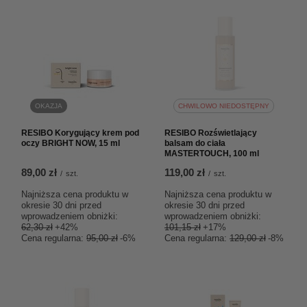
OKAZJA
CHWILOWO NIEDOSTĘPNY
RESIBO Korygujący krem pod
RESIBO Rozświetlający
oczy BRIGHT NOW, 15 ml
balsam do ciała
MASTERTOUCH, 100 ml
89,00 zł
119,00 zł
/
szt.
/
szt.
Najniższa cena produktu w
Najniższa cena produktu w
okresie 30 dni przed
okresie 30 dni przed
wprowadzeniem obniżki:
wprowadzeniem obniżki:
62,30 zł
+42%
101,15 zł
+17%
Cena regularna:
95,00 zł
-6%
Cena regularna:
129,00 zł
-8%