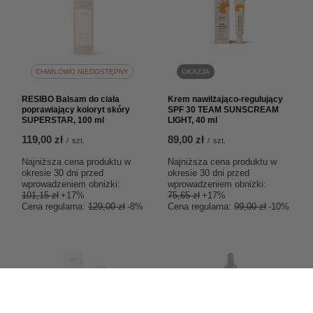
CHWILOWO NIEDOSTĘPNY
OKAZJA
RESIBO Balsam do ciała
Krem nawilżająco-regulujący
poprawiający koloryt skóry
SPF 30 TEAM SUNSCREAM
SUPERSTAR, 100 ml
LIGHT, 40 ml
119,00 zł
89,00 zł
/
szt.
/
szt.
Najniższa cena produktu w
Najniższa cena produktu w
okresie 30 dni przed
okresie 30 dni przed
wprowadzeniem obniżki:
wprowadzeniem obniżki:
101,15 zł
+17%
75,65 zł
+17%
Cena regularna:
129,00 zł
-8%
Cena regularna:
99,00 zł
-10%