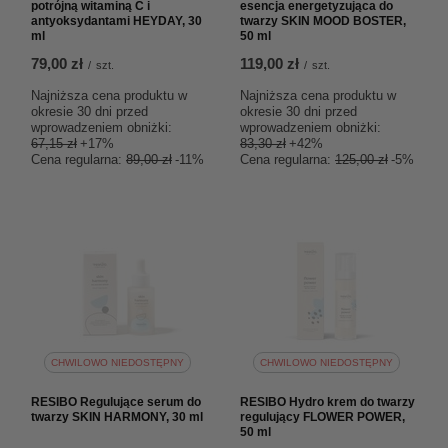
potrójną witaminą C i
esencja energetyzująca do
antyoksydantami HEYDAY, 30
twarzy SKIN MOOD BOSTER,
ml
50 ml
79,00 zł
119,00 zł
/
szt.
/
szt.
Najniższa cena produktu w
Najniższa cena produktu w
okresie 30 dni przed
okresie 30 dni przed
wprowadzeniem obniżki:
wprowadzeniem obniżki:
67,15 zł
+17%
83,30 zł
+42%
Cena regularna:
89,00 zł
-11%
Cena regularna:
125,00 zł
-5%
CHWILOWO NIEDOSTĘPNY
CHWILOWO NIEDOSTĘPNY
RESIBO Regulujące serum do
RESIBO Hydro krem do twarzy
twarzy SKIN HARMONY, 30 ml
regulujący FLOWER POWER,
50 ml