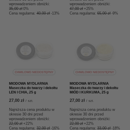
wprowadzeniem obniżki:
wprowadzeniem obniżki:
35,00 zł
0%
47,00 zł
+25%
Cena regularna:
40,00 zł
-13%
Cena regularna:
65,00 zł
-9%
CHWILOWO NIEDOSTĘPNY
CHWILOWO NIEDOSTĘPNY
MIODOWA MYDLARNIA
MIODOWA MYDLARNIA
Maseczka do twarzy i dekoltu
Maseczka do twarzy i dekoltu
LEN I CHIA, 25 g
MIÓD I KURKUMA, 25 g
27,00 zł
27,00 zł
/
szt.
/
szt.
Najniższa cena produktu w
Najniższa cena produktu w
okresie 30 dni przed
okresie 30 dni przed
wprowadzeniem obniżki:
wprowadzeniem obniżki:
22,00 zł
+22%
22,00 zł
+22%
Cena regularna:
32,00 zł
-16%
Cena regularna:
33,00 zł
-18%