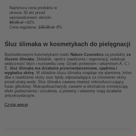
Najniższa cena produktu w
okresie 30 dni przed
wprowadzeniem obniżki:
84,00 zł
+42%
Cena regularna:
130,00 zł
-8%
Śluz ślimaka w kosmetykach do pielęgnacji
Bestsellerowymi kosmetykami marki
Nature Cosmetics
są produkty
ze
śluzem ślimaka
. Składnik, oprócz nawilżenia i regeneracji, redukuje
widoczność blizn i rozświetla cerę. Dzięki proteinom i witaminom A, C i
E,
śluz ślimaka ma działanie przeciwstarzeniowe, ujędrnia i
wygładza skórę
. W składzie śluzu ślimaka znajduje się alantoina, która
dba o nawilżenie skóry oraz lipidy odpowiadające za chronienie skóry
przed utratą wody. Śluz ślimaka zawiera również mikrozłuszczający
kwas glikolowy. Mukopolisacharydy zawarte w ekstrakcie zmniejszają
efekt podrażnienia i uczulenia, a proteiny i witaminy mają działanie
antyoksydacyjne.
Czytaj więcej