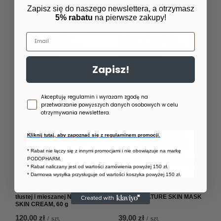
SKIN CREAM, 15 g
SKIN CREAM, 15 g
Zapisz się do naszego newslettera, a otrzymasz
45,00 zł
45,00 zł
/
szt.
/
szt.
5% rabatu
na pierwsze zakupy!
Najniższa cena produktu w
Najniższa cena produktu w
Email
okresie 30 dni przed
okresie 30 dni przed
wprowadzeniem obniżki:
wprowadzeniem obniżki:
31,50 zł
+42%
31,50 zł
+42%
Cena regularna:
50,00 zł
-10%
Cena regularna:
50,00 zł
-10%
Zapisz!
Zgoda newsletter
Akceptuję regulamin i wyrażam zgodę na
przetwarzanie powyższych danych osobowych w celu
otrzymywania newslettera.
Kliknij tutaj, aby zapoznać się z regulaminem promocji.
* Rabat nie łączy się z innymi promocjami i nie obowiązuje na markę
PODOPHARM.
OKAZJA
CHWILOWO NIEDOSTĘPNY
* Rabat naliczany jest od wartości zamówienia powyżej 150 zł.
* Darmowa wysyłka przysługuje od wartości koszyka powyżej 150 zł.
NATURE COSMETICS Krem ze
NATURE COSMETICS
śluzem ślimaka do skóry
Maseczka w płacie ze śluzem
tłustej i mieszanej NATURE
ślimaka NATURE SKIN MASK
SKIN CREAM, 60 g
120,00 zł
39,00 zł
/
szt.
/
szt.