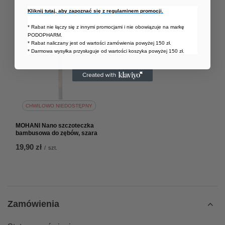
Cena regularna:
44,00 zł
-9%
Kliknij tutaj, aby zapoznać się z regulaminem promocji.
* Rabat nie łączy się z innymi promocjami i nie obowiązuje na markę
PODOPHARM.
* Rabat naliczany jest od wartości zamówienia powyżej 150 zł.
* Darmowa wysyłka przysługuje od wartości koszyka powyżej 150 zł.
CHWILOWO NIEDOSTĘPNY
MOHANI Nano szczoteczka
bambusowa do zębów, szara
19,90 zł
/
szt.
Zamówienia