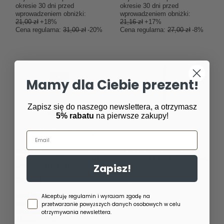
okresie 30 dni przed
okresie 30 dni przed
wprowadzeniem obniżki:
wprowadzeniem obniżki:
21,00 zł
+18%
21,16 zł
+17%
Cena regularna:
31,00 zł
-20%
Cena regularna:
27,00 zł
-8%
Mamy dla Ciebie prezent!
Zapisz się do naszego newslettera, a otrzymasz
5% rabatu
na pierwsze zakupy!
CHWILOWO NIEDOSTĘPNY
Email
MOHANI Biodegradowalna nić
MOHANI Bambusowa
dentystyczna, miętowa - opak.
szczoteczka do zębów, czarna,
Zapisz!
uzupełniające 2 szt
włosie średnie
39,90 zł
12,90 zł
/
szt.
/
szt.
Zgoda newsletter
Najniższa cena produktu w
Akceptuję regulamin i wyrażam zgodę na
okresie 30 dni przed
przetwarzanie powyższych danych osobowych w celu
wprowadzeniem obniżki:
otrzymywania newslettera.
34,00 zł
+17%