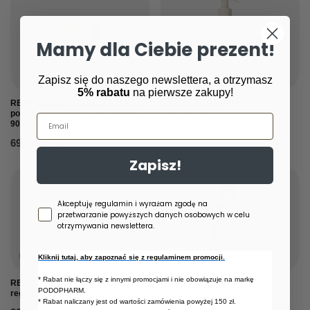
Mamy dla Ciebie prezent!
Zapisz się do naszego newslettera, a otrzymasz
5% rabatu
na pierwsze zakupy!
RESIBO Mydło do rąk AFTER
RESIBO Wcierka pobudzająca
STORM, 350 ml
porost włosów HELLO NEW ONE!,
Email
90 ml
24,90 zł
/
szt.
69,00 zł
/
szt.
Zapisz!
Zgoda newsletter
Akceptuję regulamin i wyrażam zgodę na
przetwarzanie powyższych danych osobowych w celu
otrzymywania newslettera.
OKAZJA
Kliknij tutaj, aby zapoznać się z regulaminem promocji.
* Rabat nie łączy się z innymi promocjami i nie obowiązuje na markę
RESIBO Hydro krem do twarzy
RESIBO Szampon mocno
PODOPHARM.
regulujący FLOWER POWER, 50 ml
oczyszczający DEEP WASH, 250
* Rabat naliczany jest od wartości zamówienia powyżej 150 zł.
ml