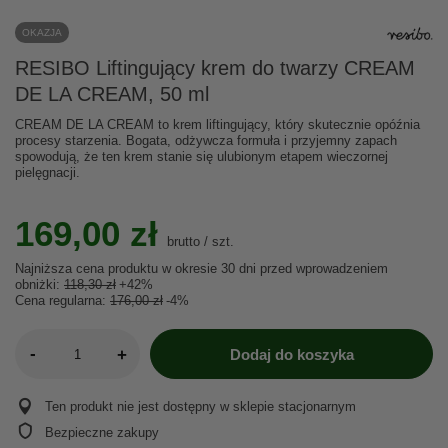
OKAZJA
RESIBO Liftingujący krem do twarzy CREAM
DE LA CREAM, 50 ml
CREAM DE LA CREAM to krem liftingujący, który skutecznie opóźnia
procesy starzenia. Bogata, odżywcza formuła i przyjemny zapach
spowodują, że ten krem stanie się ulubionym etapem wieczornej
pielęgnacji.
169,00 zł
brutto
/
szt.
Najniższa cena produktu w okresie 30 dni przed wprowadzeniem
obniżki:
118,30 zł
+42%
Cena regularna:
176,00 zł
-4%
-
+
Dodaj do koszyka
Ten produkt nie jest dostępny w sklepie stacjonarnym
Bezpieczne zakupy