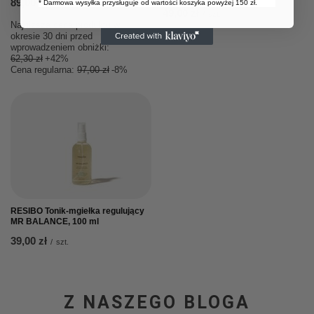
89,00 zł
* Darmowa wysyłka przysługuje od wartości koszyka powyżej 150 zł.
/
szt.
49,00 zł
/
szt.
Najniższa cena produktu w
okresie 30 dni przed
wprowadzeniem obniżki:
62,30 zł
+42%
Cena regularna:
97,00 zł
-8%
RESIBO Tonik-mgiełka regulujący
MR BALANCE, 100 ml
39,00 zł
/
szt.
Z NASZEGO BLOGA