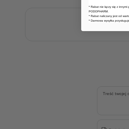
* Rabat nie łączy się z innymi
PODOPHARM.
* Rabat naliczany jest od war
Potr
* Darmowa wysyłka przysługuje
Zadaj pytanie a my od
Treść twojej o