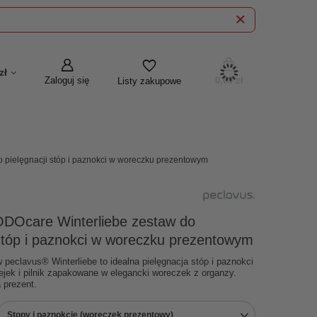
zł
Zaloguj się
0,00 zł
Listy zakupowe
 pielęgnacji stóp i paznokci w woreczku prezentowym
ODOcare Winterliebe zestaw do
 stóp i paznokci w woreczku prezentowym
 peclavus® Winterliebe to idealna pielęgnacja stóp i paznokci
lejek i pilnik zapakowane w elegancki woreczek z organzy.
 prezent.
Stopy i paznokcie (woreczek prezentowy)