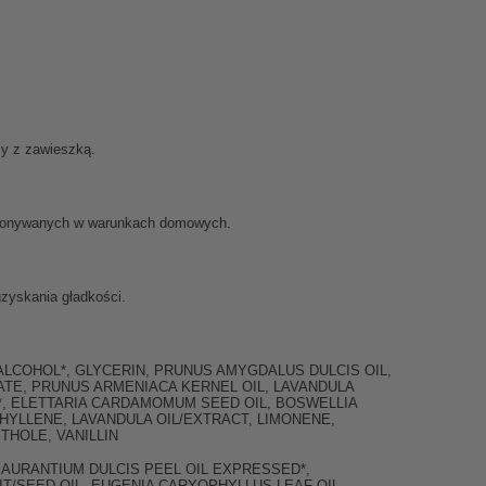
zy z zawieszką.
 wykonywanych w warunkach domowych.
uzyskania gładkości.
LCOHOL*, GLYCERIN, PRUNUS AMYGDALUS DULCIS OIL,
ATE, PRUNUS ARMENIACA KERNEL OIL, LAVANDULA
L*, ELETTARIA CARDAMOMUM SEED OIL, BOSWELLIA
PHYLLENE, LAVANDULA OIL/EXTRACT, LIMONENE,
THOLE, VANILLIN
 AURANTIUM DULCIS PEEL OIL EXPRESSED*,
T/SEED OIL, EUGENIA CARYOPHYLLUS LEAF OIL,