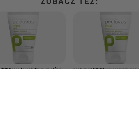
ZOBACZ TEŻ:
PODOcare żel chłodzący do stóp z
peclavus® PODOcare rozgrzewający
0 ml
stóp imbirowo-rozmarynowy, 30 ml
22,00 zł
szt.
/
szt.