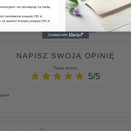
 promocjami i nie obowiązuje na markę
tości zamówienia powyżej 150 zł.
zebujesz pomocy? Masz pytania?
 od wartości koszyka powyżej 150 zł.
Zadaj pyta
powiemy niezwłocznie, najciekawsze pytania i odpowiedzi
publikując dla innych.
NAPISZ SWOJĄ OPINIĘ
Twoja ocena:
5/5
pinii