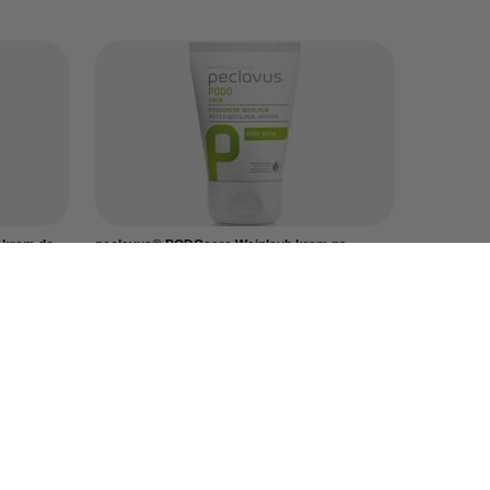
 krem do
peclavus® PODOcare Weinlaub krem na
zmęczone nogi z liści winogron, 30 ml
19,00 zł
/
szt.