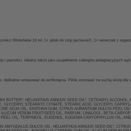
aznokci Winterliebe 10 ml, 1× pilnik do stóp peclavus®, 1× woreczek z organ
tóp i paznokci. Idealny także jako uzupełnienie zabiegów pielęgnacyjnych
e, delikatnie wmasować do wchłonięcia. Pilnik stosować na suchą skórę dla 
I BUTTER*, HELIANTHUS ANNUUS SEED OIL*, CETEARYL ALCOHOL, A
, GLYCERYL STEARATE CITRATE, STEARIC ACID, GLYCERYL CAPRYL
YCINE SOJA OIL, XANTHAN GUM, CITRUS AURANTIUM DULCIS PEEL OI
 ILLICUM VERUM FRUIT/SEED OIL, PARFUM, LINALOOL, BETA-CARYO
M PEEL OIL, TERPINEOL, EUGENOL, EUGENIA CARYOPHYLLUS OIL, ANE
US AMYGDALUS DULCIS OIL, HELIANTHUS ANNUUS SEED OIL*, CITRUS
MUM SEED OIL, BOSWELLIA CARTERII GUM OIL, ILLICUM VERUM FRUI