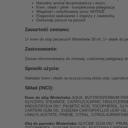
Naturalny aromat bio-pomarańczy i anyżu
Krem, olejek i pilnik - kompleksowa pielęgnacja
Wegański i certyfikowany przez NATRUE
Eleganckie opakowanie z organzy z zawieszką
Doskonały pomysł na prezent
Zawartość zestawu:
1× krem do stóp peclavus® Winterliebe 30 ml, 1× olejek do p
Zastosowanie:
Zestaw rekomendowany do zimowej, codziennej pielęgnacji s
Sposób użycia:
Nakładać krem i olejek na oczyszczoną skórę stóp i paznokci
Skład (INCI):
Krem do stóp Winterliebe:
AQUA, BUTYROSPERMUM PARKI
GLYCERYL STEARATE, CAPRYLIC/CAPRIC TRIGLYCERIDE
ANGUSTIFOLIA OIL*, PALMITIC ACID, TOCOPHEROL, GL
CARTERII GUM OIL, EUGENIA CARYOPHYLLUS LEAF OIL,
LINALYL ACETATE, PINENE, CITRAL, CITRUS AURANTIU
Olej do paznokci Winterliebe:
GLYCINE SOJA OIL*, PRUN
TOCOPHEROL, GLYCINE SOJA OIL, ELETTARIA CARDAMO