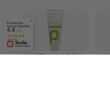
Prawdziwe
opinie klientów
4.9
/ 5.0
195 opinii
peclavus® PODOcare krem do stóp Intensiv,
peclavus® 
100 ml
aloesem, 3
45,00 zł
20,00 zł
/
szt.
/