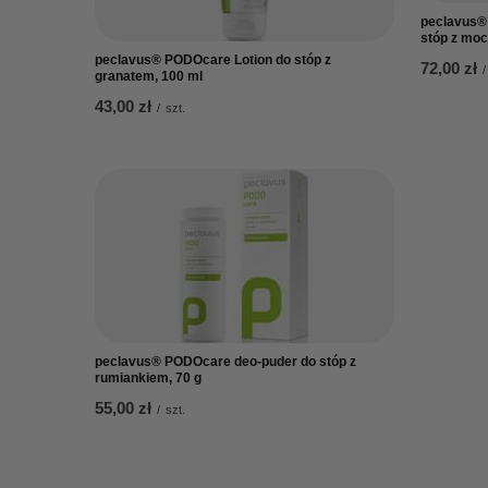
peclavus® 
stóp z moc
peclavus® PODOcare Lotion do stóp z
72,00 zł
/
granatem, 100 ml
43,00 zł
/
szt.
peclavus® PODOcare deo-puder do stóp z
rumiankiem, 70 g
55,00 zł
/
szt.