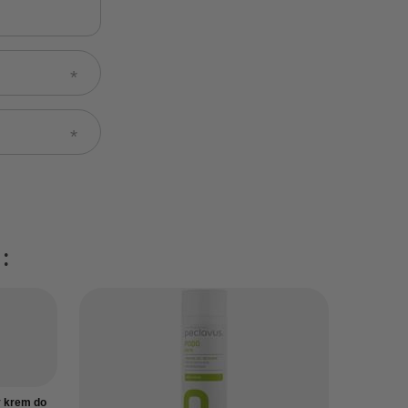
:
 krem do