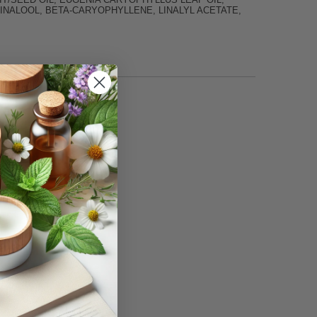
LINALOOL, BETA-CARYOPHYLLENE, LINALYL ACETATE,