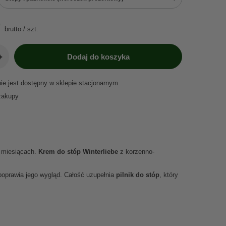
brutto
/
szt.
+
Dodaj do koszyka
nie jest dostępny w sklepie stacjonarnym
zakupy
 miesiącach.
Krem do stóp Winterliebe
z korzenno-
 poprawia jego wygląd. Całość uzupełnia
pilnik do stóp
, który