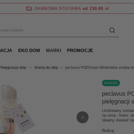
DARMOWA DOSTAWA
od 150,00 zł
NACJA
EKO DOM
MARKI
PROMOCJE
Pielęgnacja stóp
Kremy do stóp
peclavus PODOcare Winterliebe zestaw do
NOWOŚĆ
peclavus P
pielęgnacji
Limitowany zestaw
na zimę - krem, o
Idealny również na
Rodzaj