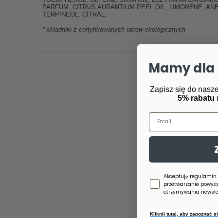
PARFUM, CITRUS AURANTIUM PEEL OIL, LIMONENE, ANE
TERPINEOL, CITRAL.
* składniki z certyfikowanych upraw ekologicznych
Mamy dla 
Zapisz się do nasze
5% rabatu
Email
Zgoda newsletter
Akceptuję regulamin
przetwarzanie powyż
otrzymywania newslet
Kliknij tutaj, aby zapoznać 