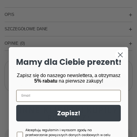
OPIS
SZCZEGÓŁOWE DANE
OPINIE
(0)
Mamy dla Ciebie prezent!
Potrzebujesz pomocy? Masz pytania?
Zapisz się do naszego newslettera, a otrzymasz
Zadaj pytanie a my odpowiemy niezwłocznie,
Zadaj pytanie
najciekawsze pytania i odpowiedzi publikując
5% rabatu
na pierwsze zakupy!
dla innych.
Email
INNE KLIENTKI KUPIŁY
Zapisz!
RÓWNIEŻ:
Zgoda newsletter
Akceptuję regulamin i wyrażam zgodę na
przetwarzanie powyższych danych osobowych w celu