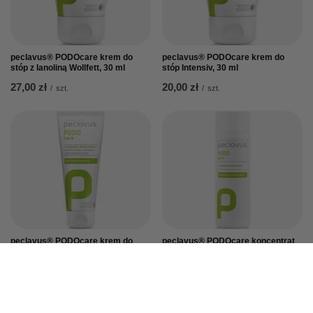
peclavus® PODOcare krem do
peclavus® PODOcare krem do
stóp z lanoliną Wollfett, 30 ml
stóp Intensiv, 30 ml
27,00 zł
20,00 zł
/
szt.
/
szt.
peclavus® PODOcare krem do
peclavus® PODOcare koncentrat
stóp z granatem, 100 ml
do kąpieli stóp oczyszczająco-
dezynfekujący, 150 ml
52,00 zł
/
szt.
48,00 zł
/
szt.