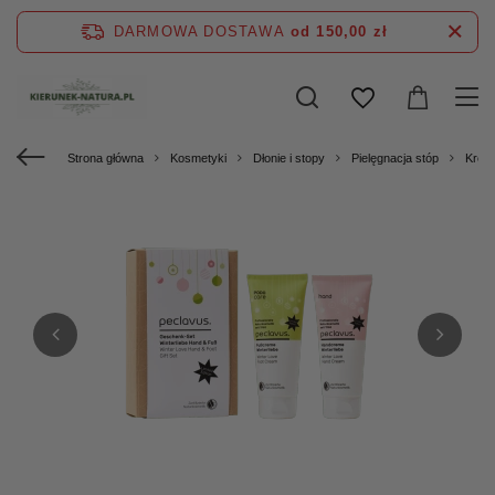
DARMOWA DOSTAWA
od 150,00 zł
Strona główna
Kosmetyki
Dłonie i stopy
Pielęgnacja stóp
Krem