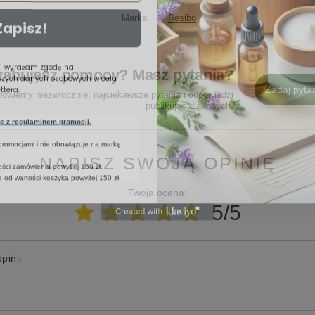
Zapisz!
Marka
Resibo
 i wyrażam zgodę na
szych danych osobowych w celu
zebujesz pomocy? Masz pytania?
tera.
Zadaj pyta
powiemy niezwłocznie, najciekawsze pytania i odpowiedzi
publikując dla innych.
się z regulaminem promocji.
 promocjami i nie obowiązuje na markę
tości zamówienia powyżej 150 zł.
NAPISZ SWOJĄ OPINIĘ
 od wartości koszyka powyżej 150 zł.
Twoja ocena:
5/5
pinii