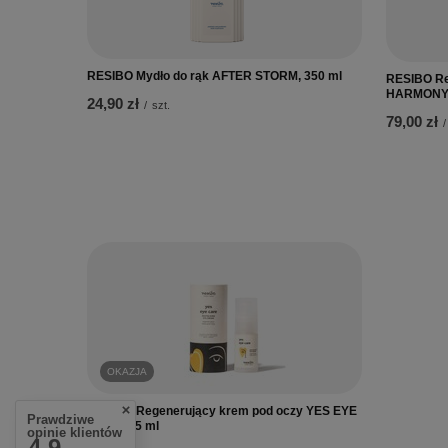
RESIBO Mydło do rąk AFTER STORM, 350 ml
RESIBO Re
HARMONY,
24,90 zł
/
szt.
79,00 zł
/
OKAZJA
RESIBO Regenerujący krem pod oczy YES EYE
Prawdziwe
CARE, 15 ml
opinie klientów
4.9