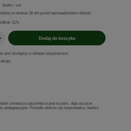
brutto
/
szt.
oduktu w okresie 30 dni przed wprowadzeniem obniżki:
,00 zł
-11%
+
Dodaj do koszyka
nie jest dostępny w sklepie stacjonarnym
zakupy
odukt zmniejsza opuchnięcia pod oczami, daje uczucie
kty pielęgnacyjne. Ponadto dobrze się rozprowadza, bardzo