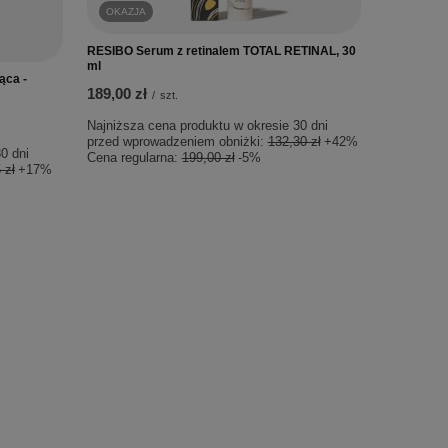
OKAZJA
RESIBO Serum z retinalem TOTAL RETINAL, 30
ml
ąca -
189,00 zł
/
szt.
Najniższa cena produktu w okresie 30 dni
przed wprowadzeniem obniżki:
132,30 zł
+42%
0 dni
Cena regularna:
199,00 zł
-5%
 zł
+17%