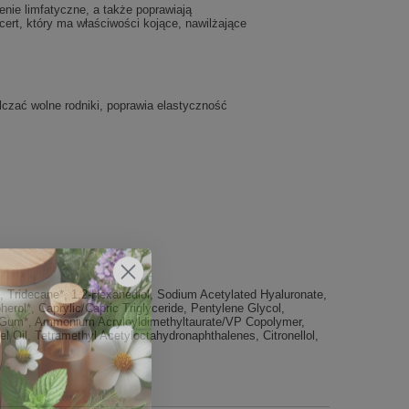
nie limfatyczne, a także poprawiają
ert, który ma właściwości kojące, nawilżające
lczać wolne rodniki, poprawia elastyczność
*, Tridecane*, 1,2-Hexanediol, Sodium Acetylated Hyaluronate,
ol*, Caprylic/Capric Triglyceride, Pentylene Glycol,
an Gum*, Ammonium Acryloyldimethyltaurate/VP Copolymer,
l Oil, Tetramethyl Acetyloctahydronaphthalenes, Citronellol,