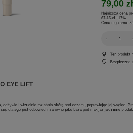
79,00 zł
Najniższa cena pr
67,15 zł
+17%
Cena regularna:
89
-
Ten produkt 
Bezpieczne 
O EYE LIFT
dżywia i wizualnie rozjaśnia skórę pod oczami, poprawiając jej wygląd. Pr
się, dlatego jest odpowiedni zarówno jako baza pod makijaż jak i inne produ