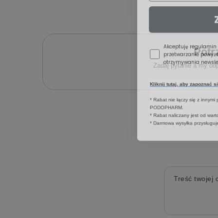
Zgoda newsletter
Akceptuję regulamin
przetwarzanie powyż
Potr
otrzymywania newslet
Zadaj pytanie a my od
Kliknij tutaj, aby zapoznać 
* Rabat nie łączy się z innymi
PODOPHARM.
* Rabat naliczany jest od war
* Darmowa wysyłka przysługuje
Treść twojej o