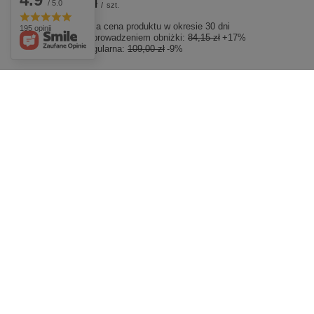
99,00 zł
/ 5.0
/
szt.
Najniższa cena produktu w okresie 30 dni
195 opinii
przed wprowadzeniem obniżki:
84,15 zł
+17%
Cena regularna:
109,00 zł
-9%
Zamówienia
Konto
Status zamówienia
Zarejestru
Śledzenie przesyłki
Koszyk
Chcę zareklamować produkt
Listy zak
Chcę zwrócić produkt
Lista zak
Chcę wymienić towar
Historia t
Kontakt
Moje raba
Newslette