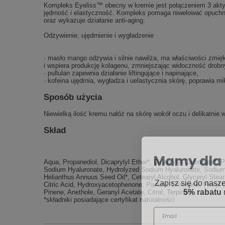
Kompleks Eyeliss™ obecny w kremie jest połączeniem 3 aktywn
jędrność i elastyczność. Kompleks pomaga niwelować opuchnię
oraz wykazuje działanie anti-aging.
Odżywienie, ujędrnienie i wygładzenie
· masło mango odżywia i silnie nawilża, ma właściwości zmię
i wspiera produkcję kolagenu, zmniejszając widoczność drobny
· pullulan zapewnia działanie liftingujące i napinające,
· kofeina ujędrnia, wygładza i uelastycznia skórę, poprawia m
Sposób użycia
Niewielką ilość kremu nałóż na skórę wokół oczu i delikatnie
Skład
Mamy dla 
Aqua, Propanediol, Dicaprylyl Ether*, Dicaprylyl Carbonate*,
Sodium Hyaluronate, Hydrolyzed Sodium Hyaluronate, Sodium H
Zapisz się do nasze
Helianthus Annuus Seed Oil*, Cetearyl Alcohol, Glyceryl Ste
5% rabatu
Citric Acid, Hydroxyacetophenone, Parfum, Limonene, Hexyl Cin
Pinene, Anethole, Geranyl Acetate, Citral, Terpineol
*składniki posiadające certyfikat naturalności
Email