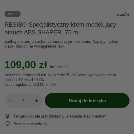
OKAZJA
RESIBO Specjalistyczny krem modelujący
brzuch ABS SHAPER, 75 ml
Zadbaj o skórę brzucha na najwyższym poziomie. Napięty, jędrny,
gładki brzuch na wyciągnięcie ręki.
109,00 zł
brutto
/
szt.
Najniższa cena produktu w okresie 30 dni przed wprowadzeniem
obniżki:
92,65 zł
+17%
Cena regularna:
119,00 zł
-8%
-
+
Dodaj do koszyka
Ten produkt nie jest dostępny w sklepie stacjonarnym
Bezpieczne zakupy