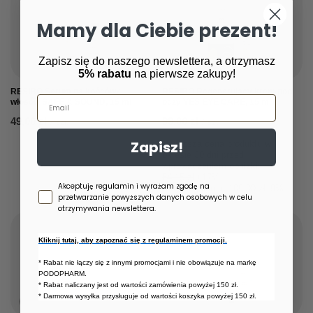
Mamy dla Ciebie prezent!
Zapisz się do naszego newslettera, a otrzymasz
OKAZJA
5% rabatu
na pierwsze zakupy!
RESIBO Serum na końcówki
RESIBO Regenerujący krem pod
Email
włosów SAFE & SOUND, 15 ml
oczy YES EYE CARE, 15 ml
49,00 zł
99,00 zł
/
szt.
/
szt.
Zapisz!
Najniższa cena produktu w
okresie 30 dni przed
wprowadzeniem obniżki:
84,15 zł
+17%
Zgoda newsletter
Akceptuję regulamin i wyrażam zgodę na
Cena regularna:
109,00 zł
-9%
przetwarzanie powyższych danych osobowych w celu
otrzymywania newslettera.
Kliknij tutaj, aby zapoznać się z regulaminem promocji.
* Rabat nie łączy się z innymi promocjami i nie obowiązuje na markę
PODOPHARM.
* Rabat naliczany jest od wartości zamówienia powyżej 150 zł.
* Darmowa wysyłka przysługuje od wartości koszyka powyżej 150 zł.
OKAZJA
OKAZJA