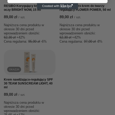
RESIBO Korygujący krem pod
RESIBO Hydro krem do twarzy
oczy BRIGHT NOW, 15 ml
regulujący FLOWER POWER, 50 ml
89,00 zł
89,00 zł
/
szt.
/
szt.
Najniższa cena produktu w
Najniższa cena produktu w
okresie 30 dni przed
okresie 30 dni przed
wprowadzeniem obniżki:
wprowadzeniem obniżki:
62,30 zł
+42%
62,30 zł
+42%
Cena regularna:
95,00 zł
-6%
Cena regularna:
97,00 zł
-8%
OKAZJA
Krem nawilżająco-regulujący SPF
30 TEAM SUNSCREAM LIGHT, 40
ml
89,00 zł
/
szt.
Najniższa cena produktu w
okresie 30 dni przed
wprowadzeniem obniżki:
75,65 zł
+17%