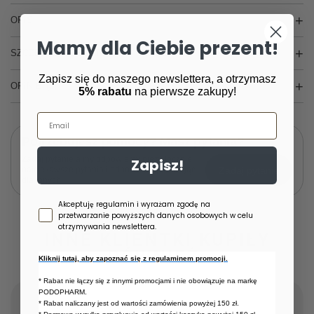
OPIS
Mamy dla Ciebie prezent!
SZCZEGÓŁOWE DANE
Zapisz się do naszego newslettera, a otrzymasz
OPINIE
(0)
5% rabatu
na pierwsze zakupy!
Email
Potrzebujesz pomocy? Masz pytania?
Zadaj pytanie a my odpowiemy niezwłocznie,
Zapisz!
Zadaj pytanie
najciekawsze pytania i odpowiedzi publikując
dla innych.
Zgoda newsletter
Akceptuję regulamin i wyrażam zgodę na
przetwarzanie powyższych danych osobowych w celu
otrzymywania newslettera.
INNE KLIENTKI KUPIŁY
RÓWNIEŻ:
Kliknij tutaj, aby zapoznać się z regulaminem promocji.
* Rabat nie łączy się z innymi promocjami i nie obowiązuje na markę
PODOPHARM.
* Rabat naliczany jest od wartości zamówienia powyżej 150 zł.