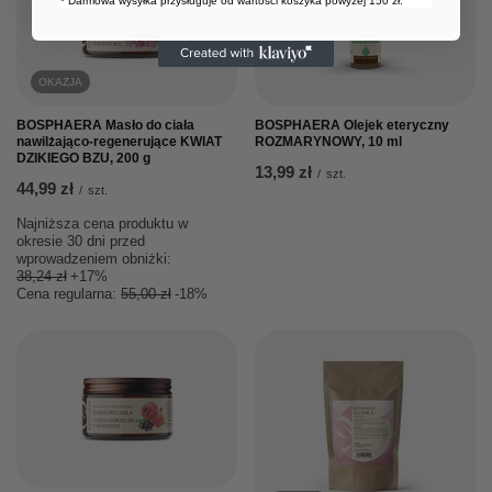
* Darmowa wysyłka przysługuje od wartości koszyka powyżej 150 zł.
OKAZJA
BOSPHAERA Masło do ciała
BOSPHAERA Olejek eteryczny
nawilżająco-regenerujące KWIAT
ROZMARYNOWY, 10 ml
DZIKIEGO BZU, 200 g
13,99 zł
/
szt.
44,99 zł
/
szt.
Najniższa cena produktu w
okresie 30 dni przed
wprowadzeniem obniżki:
38,24 zł
+17%
Cena regularna:
55,00 zł
-18%