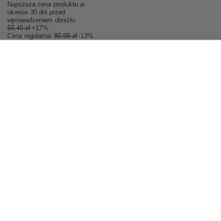
Najniższa cena produktu w
okresie 30 dni przed
wprowadzeniem obniżki:
59,49 zł
+17%
Cena regularna:
80,00 zł
-13%
Zamówienia
Status zamówienia
Śledzenie przesyłki
Chcę zareklamować produkt
Chcę zwrócić produkt
Chcę wymienić towar
Kontakt