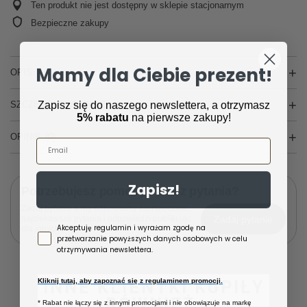
Ten produkt nie jest dostępny w sklepie stacjonarnym
Bezpieczne zakupy
Mamy dla Ciebie prezent!
OPIS
Zapisz się do naszego newslettera, a otrzymasz
SZCZEGÓŁOWE DANE
5% rabatu
na pierwsze zakupy!
OPINIE
(0)
Email
Zapisz!
Potrzebujesz pomocy? Masz pytania?
Zadaj pytanie a my odpowiemy niezwłocznie,
Zadaj pytanie
najciekawsze pytania i odpowiedzi publikując
Zgoda newsletter
Akceptuję regulamin i wyrażam zgodę na
dla innych.
przetwarzanie powyższych danych osobowych w celu
otrzymywania newslettera.
Kliknij tutaj, aby zapoznać się z regulaminem promocji.
INNE KLIENTKI KUPIŁY
RÓWNIEŻ:
* Rabat nie łączy się z innymi promocjami i nie obowiązuje na markę