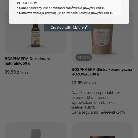
PODOPHARM.
* Rabat naliczany jest od wartości zamówienia powyżej 150 zł.
* Darmowa wysyłka przysługuje od wartości koszyka powyżej 150 zł.
OKAZJA
BOSPHAERA Dezodorant
naturalny, 50 g
BOSPHAERA Glinka kosmetyczna
39,99 zł
/
szt.
RÓŻOWA, 100 g
12,99 zł
/
szt.
Najniższa cena produktu w
okresie 30 dni przed
wprowadzeniem obniżki:
9,50 zł
+36%
Cena regularna:
17,00 zł
-24%