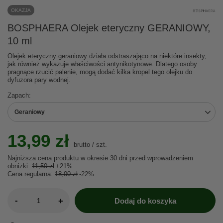
OKAZJA
BOSPHAERA Olejek eteryczny GERANIOWY,
10 ml
Olejek eteryczny geraniowy działa odstraszająco na niektóre insekty,
jak również wykazuje właściwości antynikotynowe. Dlatego osoby
pragnące rzucić palenie, mogą dodać kilka kropel tego olejku do
dyfuzora pary wodnej.
Zapach
Geraniowy
13,99 zł
brutto
/
szt.
Najniższa cena produktu w okresie 30 dni przed wprowadzeniem
obniżki:
11,50 zł
+21%
Cena regularna:
18,00 zł
-22%
-
+
Dodaj do koszyka