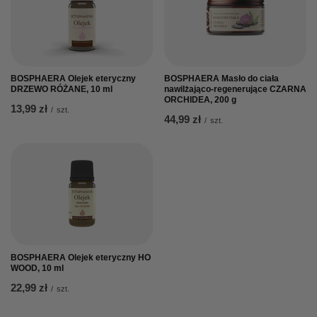
BOSPHAERA Olejek eteryczny
BOSPHAERA Masło do ciała
DRZEWO RÓŻANE, 10 ml
nawilżająco-regenerujące CZARNA
ORCHIDEA, 200 g
13,99 zł
/
szt.
44,99 zł
/
szt.
BOSPHAERA Olejek eteryczny HO
WOOD, 10 ml
22,99 zł
/
szt.