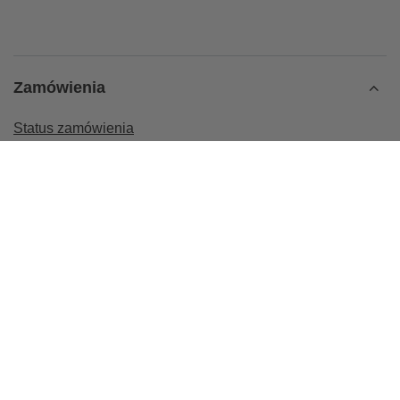
Zamówienia
Status zamówienia
Śledzenie przesyłki
Chcę zareklamować produkt
Chcę zwrócić produkt
Chcę wymienić towar
Kontakt
Konto