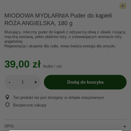
MIODOWA MYDLARNIA Puder do kąpieli
RÓŻA ANGIELSKA, 180 g
Musujący, mleczny puder do kąpieli z odżywczą oliwą z oliwek i kojącą
mączką owsianą, pełen płatków róży, o zniewalającym aromacie róży
angielskiej.
Regeneracja i ukojenie dla ciała, nowa świeża energia dla umysłu.
39,00 zł
brutto
/
szt.
-
+
Dodaj do koszyka
Ten produkt nie jest dostępny w sklepie stacjonarnym
Bezpieczne zakupy
OPIS