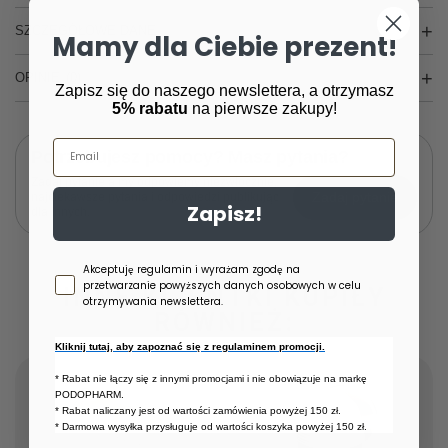
SZCZEGÓŁOWE DANE
Mamy dla Ciebie prezent!
OPINIE
(0)
Zapisz się do naszego newslettera, a otrzymasz
5% rabatu
na pierwsze zakupy!
Email
Potrzebujesz pomocy? Masz pytania?
Zadaj pytanie a my odpowiemy niezwłocznie,
Zadaj pytanie
najciekawsze pytania i odpowiedzi publikując
Zapisz!
dla innych.
Zgoda newsletter
Akceptuję regulamin i wyrażam zgodę na
przetwarzanie powyższych danych osobowych w celu
INNE KLIENTKI KUPIŁY
otrzymywania newslettera.
RÓWNIEŻ:
Kliknij tutaj, aby zapoznać się z regulaminem promocji.
* Rabat nie łączy się z innymi promocjami i nie obowiązuje na markę
PODOPHARM.
* Rabat naliczany jest od wartości zamówienia powyżej 150 zł.
* Darmowa wysyłka przysługuje od wartości koszyka powyżej 150 zł.