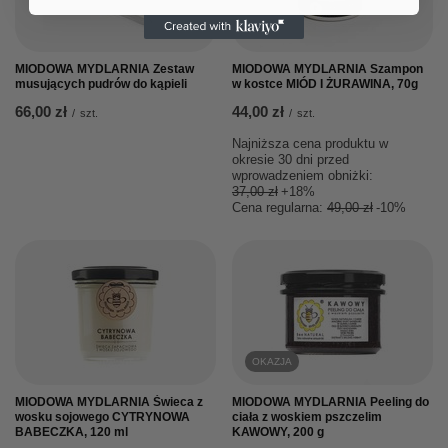
OKAZJA
MIODOWA MYDLARNIA Zestaw
MIODOWA MYDLARNIA Szampon
musujących pudrów do kąpieli
w kostce MIÓD I ŻURAWINA, 70g
66,00 zł
44,00 zł
/
szt.
/
szt.
Najniższa cena produktu w
okresie 30 dni przed
wprowadzeniem obniżki:
37,00 zł
+18%
Cena regularna:
49,00 zł
-10%
OKAZJA
MIODOWA MYDLARNIA Świeca z
MIODOWA MYDLARNIA Peeling do
wosku sojowego CYTRYNOWA
ciała z woskiem pszczelim
BABECZKA, 120 ml
KAWOWY, 200 g