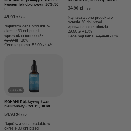
MOHANI Rozjaśniające serum z
MOHANI Olej konopny, 100 ml
kwasem laktobionowym 10%, 30
34,90 zł
ml
/
szt.
49,90 zł
Najniższa cena produktu w
/
szt.
okresie 30 dni przed
Najniższa cena produktu w
wprowadzeniem obniżki:
okresie 30 dni przed
29,50 zł
+18%
wprowadzeniem obniżki:
Cena regularna:
40,00 zł
-13%
42,00 zł
+18%
Cena regularna:
52,00 zł
-4%
OKAZJA
MOHANI Trójaktywny kwas
hialuronowy – żel 3%, 30 ml
54,90 zł
/
szt.
Najniższa cena produktu w
okresie 30 dni przed