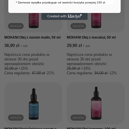
* Darmowa wysyłka przysługuje od wartości koszyka powyżej 150 zł.
OKAZJA
OKAZJA
MOHANI Olej z nasion malin, 50 ml
MOHANI Olej z marakui, 50 ml
36,90 zł
29,90 zł
/
szt.
/
szt.
Najniższa cena produktu w
Najniższa cena produktu w
okresie 30 dni przed
okresie 30 dni przed
wprowadzeniem obniżki:
wprowadzeniem obniżki:
32,00 zł
+15%
25,00 zł
+19%
Cena regularna:
47,00 zł
-21%
Cena regularna:
34,00 zł
-12%
OKAZJA
OKAZJA