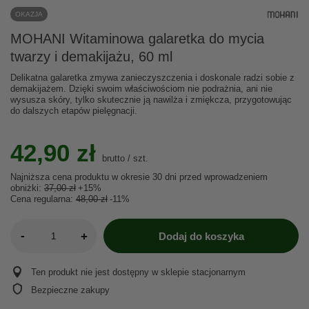
OKAZJA
MOHANI Witaminowa galaretka do mycia
twarzy i demakijażu, 60 ml
Delikatna galaretka zmywa zanieczyszczenia i doskonale radzi sobie z
demakijażem. Dzięki swoim właściwościom nie podrażnia, ani nie
wysusza skóry, tylko skutecznie ją nawilża i zmiękcza, przygotowując
do dalszych etapów pielęgnacji.
42,90 zł
brutto
/
szt.
Najniższa cena produktu w okresie 30 dni przed wprowadzeniem
obniżki:
37,00 zł
+15%
Cena regularna:
48,00 zł
-11%
-
+
Dodaj do koszyka
Ten produkt nie jest dostępny w sklepie stacjonarnym
Bezpieczne zakupy