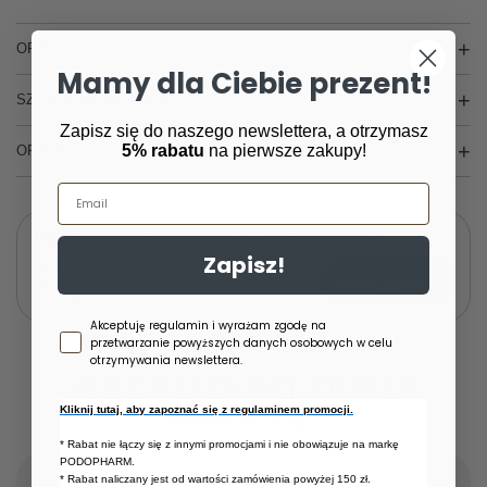
OPIS
Mamy dla Ciebie prezent!
SZCZEGÓŁOWE DANE
Zapisz się do naszego newslettera, a otrzymasz
5% rabatu
na pierwsze zakupy!
OPINIE
(0)
Email
Potrzebujesz pomocy? Masz pytania?
Zapisz!
Zadaj pytanie a my odpowiemy niezwłocznie,
Zadaj pytanie
najciekawsze pytania i odpowiedzi publikując
dla innych.
Zgoda newsletter
Akceptuję regulamin i wyrażam zgodę na
przetwarzanie powyższych danych osobowych w celu
otrzymywania newslettera.
INNE KLIENTKI KUPIŁY
RÓWNIEŻ:
Kliknij tutaj, aby zapoznać się z regulaminem promocji.
* Rabat nie łączy się z innymi promocjami i nie obowiązuje na markę
PODOPHARM.
* Rabat naliczany jest od wartości zamówienia powyżej 150 zł.