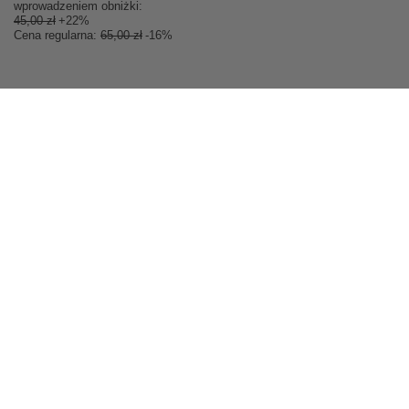
wprowadzeniem obniżki:
45,00 zł
+22%
Cena regularna:
65,00 zł
-16%
Zamówienia
Status zamówienia
Śledzenie przesyłki
Chcę zareklamować produkt
Chcę zwrócić produkt
Chcę wymienić towar
Kontakt