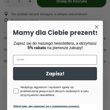
-
+
Dodaj do koszyka
Ten produkt nie jest dostępny w sklepie stacjonarnym
Bezpieczne zakupy
Mamy dla Ciebie prezent!
OPIS
Zapisz się do naszego newslettera, a otrzymasz
5% rabatu
na pierwsze zakupy!
SZCZEGÓŁOWE DANE
Email
OPINIE
(0)
Zapisz!
Potrzebujesz pomocy? Masz pytania?
Zgoda newsletter
Zadaj pytanie a my odpowiemy niezwłocznie,
Akceptuję regulamin i wyrażam zgodę na
Zadaj pytanie
najciekawsze pytania i odpowiedzi publikując
przetwarzanie powyższych danych osobowych w celu
dla innych.
otrzymywania newslettera.
Kliknij tutaj, aby zapoznać się z regulaminem promocji.