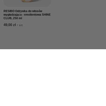
RESIBO Odżywka do włosów
wygładzająca - emolientowa SHINE
CLUB, 250 ml
49,00 zł
/
szt.
Zamówienia
Status zamówienia
Śledzenie przesyłki
Chcę zareklamować produkt
Chcę zwrócić produkt
Chcę wymienić towar