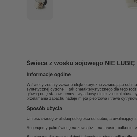
Świeca z wosku sojowego NIE LUBI
Informacje ogólne
W świecy zostały zawarte olejki eteryczne zawierające subst
syntetycznej cytronelli, tak charakterystycznego dla tego ro
główną nutę stanowi cenny i wyjątkowy olejek z eukaliptusa cyt
przełamania zapachu nadaje mięta pieprzowa i trawa cytrynow
Sposób użycia
Umieść świecę w bliskiej odległości od siebie, a uwalniając
Sugerujemy palić świecę na zewnątrz – na tarasie, balkonie,
Bezpieczna dla zdrowia dzieci i dorosłych, nieszkodliwa dla a