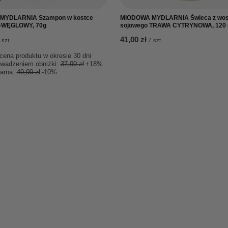
MYDLARNIA Szampon w kostce
MIODOWA MYDLARNIA Świeca z wo
WĘGLOWY, 70g
sojowego TRAWA CYTRYNOWA, 120 
41,00 zł
szt.
/
szt.
cena produktu w okresie 30 dni
owadzeniem obniżki:
37,00 zł
+18%
larna:
49,00 zł
-10%