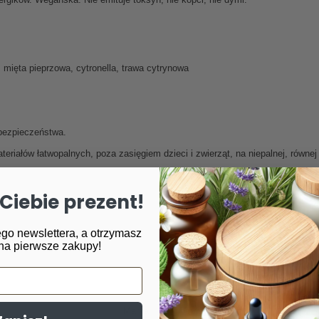
, mięta pieprzowa, cytronella, trawa cytrynowa
bezpieczeństwa.
riałów łatwopalnych, poza zasięgiem dzieci i zwierząt, na niepalnej, równej
Ciebie prezent!
go newslettera, a otrzymasz
 świecy
na pierwsze zakupy!
Marka
Miodowa Mydlarnia