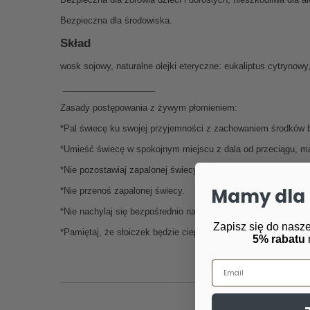
Bezpieczna dla środowiska.
Skład
wosk sojowy, naturalne olejki eteryczne: eukaliptus cytrynowy
___________________
Zasady postępowania z żywym płomieniem:
*
Pal świecę ku swojej przyjemności z zachowaniem środków 
*
Umieść świecę w spokojnym miejscu z dala od przeciągu, mate
*
Nie pozostawiaj zapalonej świecy bez nadzoru.
Mamy dla 
*
Nie przenoś zapalonej świecy.
*
Nie nachylaj się bezpośrednio nad świecą.
Zapisz się do nasze
*
Pamiętaj, że słoiczek będzie ciepły/gorący w trakcie palenia
5% rabatu
Email