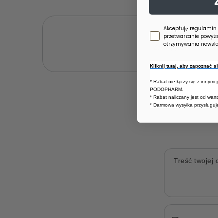
Zgoda newsletter
Akceptuję regulamin
Potr
przetwarzanie powyż
otrzymywania newslet
Zadaj pytanie a my od
Kliknij tutaj, aby zapoznać 
* Rabat nie łączy się z innymi
PODOPHARM.
* Rabat naliczany jest od war
* Darmowa wysyłka przysługuje
Treść twojej o