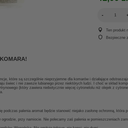
-
Ten produkt 
Bezpieczne 
Ę KOMARA!
ancje, które są szczególnie nieprzyjemne dla komarów i działające odstrasz
dzaju świec i nie zawsze lubianego przez niektórych ludzi. I choć w skład ko
rynowego (który zawiera niebotycznie więcej cytronelolu niż olejek z cytronell
a.
y się podczas palenia aromat będzie stanowić niejako zasłonę ochronną, któr
 w ogrodzie, przy namiocie. Nie polecamy zaś palenia w pomieszczeniach za
lergików. Wegańska. Nie emituje toksyn, nie kopci, nie dymi.