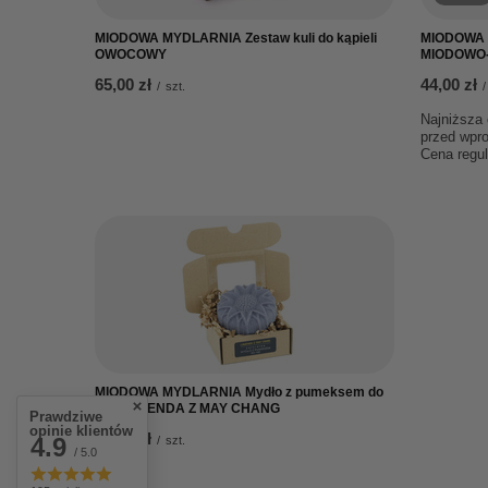
MIODOWA MYDLARNIA Zestaw kuli do kąpieli
MIODOWA 
OWOCOWY
MIODOWO-
65,00 zł
44,00 zł
/
szt.
/
Najniższa 
przed wpr
Cena regu
MIODOWA MYDLARNIA Mydło z pumeksem do
rąk LAWENDA Z MAY CHANG
Prawdziwe
opinie klientów
26,00 zł
4.9
/
szt.
/ 5.0