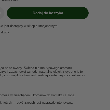
+
Dodaj do koszyka
nie jest dostępny w sklepie stacjonarnym
zakupy
ająco na te owady. Świeca nie ma typowego aromatu
mpozycji zapachowej wchodzi
naturalny olejek z cytronelli, to
i, i w związku z tym jest bardziej skuteczny), a rześkości i
a pomoże w zniechęceniu komarów do kontaktu z Tobą.
mkniętych – gdyż zapach jest naprawdę intensywny.