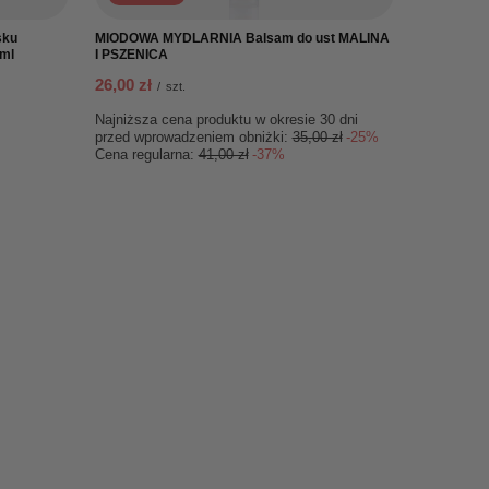
sku
MIODOWA MYDLARNIA Balsam do ust MALINA
ml
I PSZENICA
26,00 zł
/
szt.
Najniższa cena produktu w okresie 30 dni
przed wprowadzeniem obniżki:
35,00 zł
-25%
Cena regularna:
41,00 zł
-37%