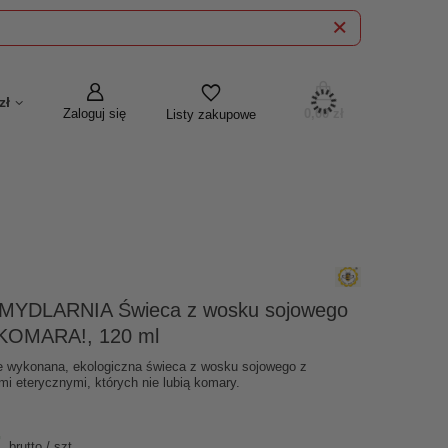
zł
Zaloguj się
0,00 zł
Listy zakupowe
YDLARNIA Świeca z wosku sojowego
KOMARA!, 120 ml
e wykonana, ekologiczna świeca z wosku sojowego z
mi eterycznymi, których nie lubią komary.
brutto
/
szt.