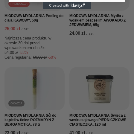
PROMOCJA
MIODOWA MYDLARNIA Peeling do
MIODOWA MYDLARNIA Mydło z
ciała KAWOWY, 50g
woskiem pszczelim AWOKADO Z
JEDWABIEM, 95g
25,00 zł
/
szt.
24,00 zł
/
szt.
Najniższa cena produktu w
okresie 30 dni przed
wprowadzeniem obniżki:
54,00 zł
-53%
Cena regularna:
60,00 zł
-58%
OKAZJA
MIODOWA MYDLARNIA Sól do
MIODOWA MYDLARNIA Świeca z
kąpieli w fiolce ROZMARYN Z
wosku sojowego PIERNICZKOWE
BERGAMOTKĄ, 78 g
CIASTECZKA, 120 ml
23,00 zł
41,00 zł
/
szt.
/
szt.