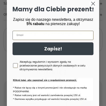
SZCZEGÓŁOWE DANE
Mamy dla Ciebie prezent!
OPINIE
(0)
Zapisz się do naszego newslettera, a otrzymasz
5% rabatu
na pierwsze zakupy!
Email
Potrzebujesz pomocy? Masz pytania?
Zadaj pytanie a my odpowiemy niezwłocznie,
Zadaj pytanie
najciekawsze pytania i odpowiedzi publikując
dla innych.
Zapisz!
Zgoda newsletter
Akceptuję regulamin i wyrażam zgodę na
INNE KLIENTKI KUPIŁY
przetwarzanie powyższych danych osobowych w celu
otrzymywania newslettera.
RÓWNIEŻ:
Kliknij tutaj, aby zapoznać się z regulaminem promocji.
* Rabat nie łączy się z innymi promocjami i nie obowiązuje na markę
PODOPHARM.
* Rabat naliczany jest od wartości zamówienia powyżej 150 zł.
* Darmowa wysyłka przysługuje od wartości koszyka powyżej 150 zł.