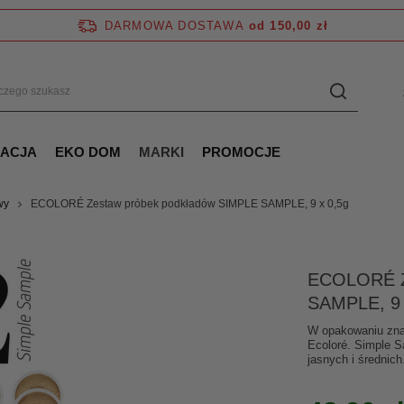
DARMOWA DOSTAWA
od 150,00 zł
NACJA
EKO DOM
MARKI
PROMOCJE
wy
ECOLORÉ Zestaw próbek podkładów SIMPLE SAMPLE, 9 x 0,5g
ECOLORÉ Z
SAMPLE, 9 
W opakowaniu znaj
Ecoloré. Simple S
jasnych i średnich