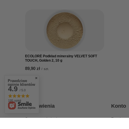
ECOLORÉ Podkład mineralny VELVET SOFT
TOUCH, Golden 2, 10 g
89,90 zł
/
szt.
Prawdziwe
opinie klientów
4.9
/ 5.0
195 opinii
Zamówienia
Konto
Status zamówienia
Zarejestru
Śledzenie przesyłki
Koszyk