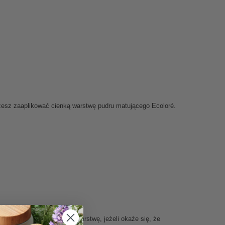
ożesz zaaplikować cienką warstwę
pudru matującego
Ecoloré.
a skórze. Nałóż cieniutką warstwę, jeżeli okaże się, że