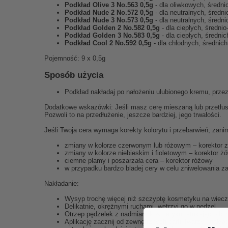
Podkład Olive 3 No.563 0,5g
- dla oliwkowych, średnic
Podkład Nude 2 No.572 0,5g
- dla neutralnych, średn
Podkład Nude 3 No.573 0,5g
- dla neutralnych, średn
Podkład Golden 2 No.582 0,5g
- dla ciepłych, średnio
Podkład Golden 3 No.583 0,5g
- dla ciepłych, średnic
Podkład Cool 2 No.592 0,5g
- dla chłodnych, średnic
Pojemność: 9 x 0,5g
Sposób użycia
Podkład nakładaj po nałożeniu ulubionego kremu, prze
Dodatkowe wskazówki: Jeśli masz cerę mieszaną lub przetłus
Pozwoli to na przedłużenie, jeszcze bardziej, jego trwałości.
Jeśli Twoja cera wymaga korekty kolorytu i przebarwień, zan
zmiany w kolorze czerwonym lub różowym – korektor z
zmiany w kolorze niebieskim i fioletowym – korektor żó
ciemne plamy i poszarzała cera – korektor różowy
w przypadku bardzo bladej cery w celu zniwelowania za
Nakładanie:
Wysyp trochę więcej niż szczyptę kosmetyku na wiecz
Delikatnie, okrężnymi ruchami, wetrzyj go w pędzel.
Otrzep pędzelek z nadmiaru kosmetyku, stukając o br
Aplikację zacznij od zewnętrznych partii twarzy i nakła