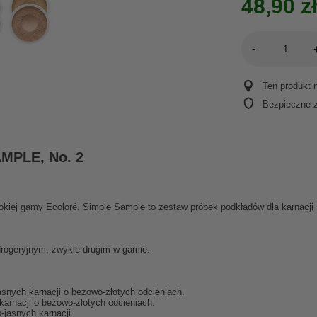
48,90 zł
-
Ten produkt 
Bezpieczne 
MPLE, No. 2
kiej gamy Ecoloré. Simple Sample to zestaw próbek podkładów dla karnacji ś
drogeryjnym, zwykle drugim w gamie.
-jasnych karnacji o beżowo-złotych odcieniach.
 karnacji o beżowo-złotych odcieniach.
o-jasnych karnacji.