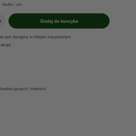
brutto
/
szt.
+
Dodaj do koszyka
nie jest dostępny w sklepie stacjonarnym
zakupy
rednio-jasnych i średnich.