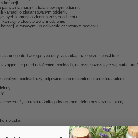
h karnacji.
io-jasnych karnacji o zbalansowanym odcieniu.
ich karnacji o zbalansowanym odcieniu.
-jasnych karnacji o złocisto-żółtym odcieniu.
h karnacji o złocisto-żółtym odcieniu.
h karnacji o różowym lub delikatnie czerwonym odcieniu.
znaczonego do Twojego typu cery. Zaczekaj, aż dobrze się wchłonie.
zczającą się przed nałożeniem podkładu, na przetłuszczające się partie, m
im nałożysz podkład, użyj odpowiedniego
mineralnego korektora koloru:
ielony
łty
czerwień użyj korektora żółtego by uniknąć efektu poszarzenia skóry
ko słoiczka.
zeg wieczka.
daj okrężnymi ruchami, starając się jak gdyby delikatnie rozcierać kosmetyk n