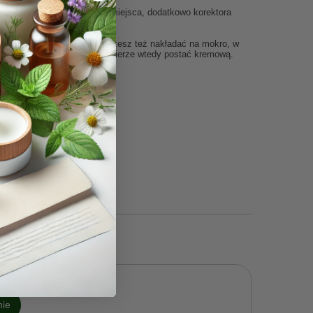
my użycie, na newralgiczne miejsca, dodatkowo
korektora
pła skóry połączą się z nią.
olatem. Podkład mineralny możesz też nakładać na mokro, w
 Konsystencja podkładu przybierze wtedy postać kremową.
nie