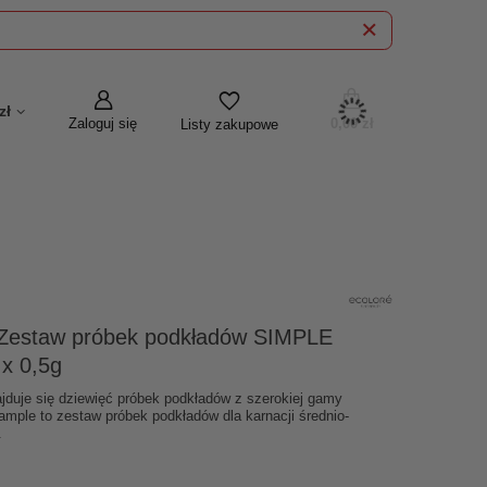
zł
Zaloguj się
0,00 zł
Listy zakupowe
estaw próbek podkładów SIMPLE
x 0,5g
duje się dziewięć próbek podkładów z szerokiej gamy
ample to zestaw próbek podkładów dla karnacji średnio-
.