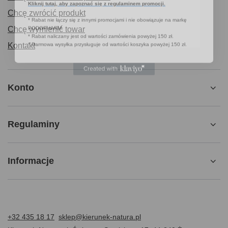
* Rabat nie łączy się z innymi promocjami i nie obowiązuje na markę
Chcę zwrócić produkt
PODOPHARM.
* Rabat naliczany jest od wartości zamówienia powyżej 150 zł.
Chcę wymienić towar
* Darmowa wysyłka przysługuje od wartości koszyka powyżej 150 zł.
Kontakt
Konto
Regulaminy
Informacje
+32 435 18 17
sklep@kierunek-natura.pl