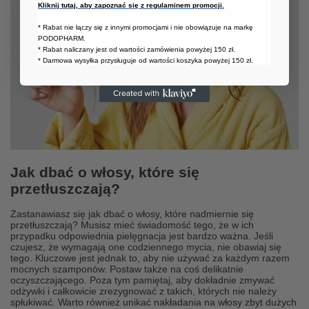
Kliknij tutaj, aby zapoznać się z regulaminem promocji.
* Rabat nie łączy się z innymi promocjami i nie obowiązuje na markę
PODOPHARM.
* Rabat naliczany jest od wartości zamówienia powyżej 150 zł.
* Darmowa wysyłka przysługuje od wartości koszyka powyżej 150 zł.
Jak dbać o włosy, które się
przetłuszczają?
Zastanawiasz się jak dbać o włosy, które nadmiernie się
przetłuszczają? Musisz mieć świadomość tego, że w ich
przypadku odpowiednia pielęgnacja jest bardzo ważna. Jeśli
czujesz, że wymagają one codziennego mycia, nie obawiaj się
tego. Kluczowe jest jednak to, aby nie używać za każdym razem
mocnych szamponów. Postaw także na coś delikatnie
oczyszczającego. Poza tym pamiętaj, aby dokładnie zmywać
odżywki i całkowicie zrezygnować z takich, których nie należy
spłukiwać. Warto również unikać nakładania na włosy zbyt dużych