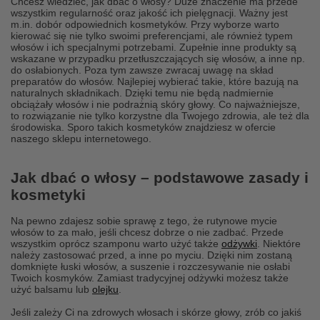
Chcesz wiedzieć, jak dbać o włosy? Duże znaczenie ma przede
wszystkim regularność oraz jakość ich pielęgnacji. Ważny jest
m.in. dobór odpowiednich kosmetyków. Przy wyborze warto
kierować się nie tylko swoimi preferencjami, ale również typem
włosów i ich specjalnymi potrzebami. Zupełnie inne produkty są
wskazane w przypadku przetłuszczających się włosów, a inne np.
do osłabionych. Poza tym zawsze zwracaj uwagę na skład
preparatów do włosów. Najlepiej wybierać takie, które bazują na
naturalnych składnikach. Dzięki temu nie będą nadmiernie
obciążały włosów i nie podrażnią skóry głowy. Co najważniejsze,
to rozwiązanie nie tylko korzystne dla Twojego zdrowia, ale też dla
środowiska. Sporo takich kosmetyków znajdziesz w ofercie
naszego sklepu internetowego.
Jak dbać o włosy – podstawowe zasady i
kosmetyki
Na pewno zdajesz sobie sprawę z tego, że rutynowe mycie
włosów to za mało, jeśli chcesz dobrze o nie zadbać. Przede
wszystkim oprócz szamponu warto użyć także
odżywki
. Niektóre
należy zastosować przed, a inne po myciu. Dzięki nim zostaną
domknięte łuski włosów, a suszenie i rozczesywanie nie osłabi
Twoich kosmyków. Zamiast tradycyjnej odżywki możesz także
użyć balsamu lub
olejku
.
Jeśli zależy Ci na zdrowych włosach i skórze głowy, zrób co jakiś