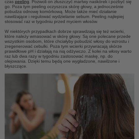
czas
peeling
. Pozwoli on złuszczyć martwy naskórek i pozbyć się
go. Poza tym peeling oczyszcza skórę głowy, a jednocześnie
pobudza odnowę komórkową. Może także mieć działanie
nawilżające i regulować wydzielanie sebum. Peeling najlepiej
stosować raz w tygodniu przed myciem włosów.
W niektórych przypadkach dobrze sprawdzają się też wcierki,
które należy wmasować w skórę głowy. Są one polecane przede
wszystkim osobom, które chciałyby pobudzić włosy do wzrostu i
zregenerować cebulki. Poza tym wcierki przywracają skórze
prawidłowe pH i działają na nią odżywczo. Z kolei na włosy warto
raz lub dwa razy w tygodniu zastosować maskę, np. do
olejowania. Dzięki temu będą one wygładzone, nawilżone i
błyszczące.