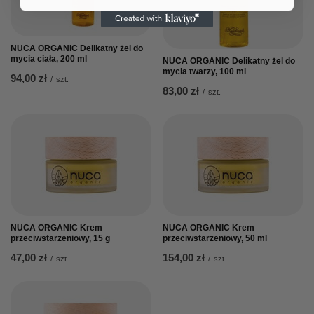
NUCA ORGANIC Delikatny żel do
mycia ciała, 200 ml
NUCA ORGANIC Delikatny żel do
mycia twarzy, 100 ml
94,00 zł
/
szt.
83,00 zł
/
szt.
NUCA ORGANIC Krem
NUCA ORGANIC Krem
przeciwstarzeniowy, 15 g
przeciwstarzeniowy, 50 ml
47,00 zł
154,00 zł
/
szt.
/
szt.