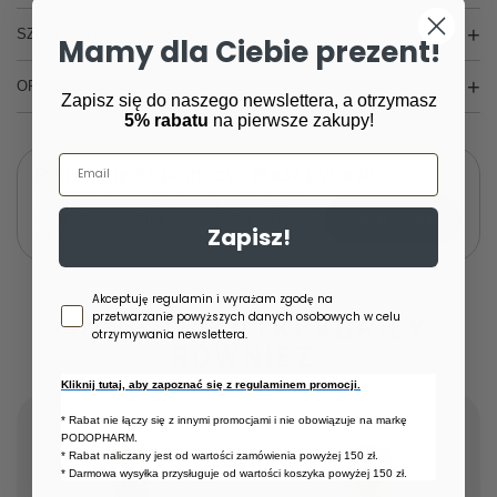
SZCZEGÓŁOWE DANE
Mamy dla Ciebie prezent!
OPINIE
(0)
Zapisz się do naszego newslettera, a otrzymasz
5% rabatu
na pierwsze zakupy!
Email
Potrzebujesz pomocy? Masz pytania?
Zadaj pytanie a my odpowiemy niezwłocznie,
Zadaj pytanie
najciekawsze pytania i odpowiedzi publikując
Zapisz!
dla innych.
Zgoda newsletter
Akceptuję regulamin i wyrażam zgodę na
przetwarzanie powyższych danych osobowych w celu
INNE KLIENTKI KUPIŁY
otrzymywania newslettera.
RÓWNIEŻ:
Kliknij tutaj, aby zapoznać się z regulaminem promocji.
* Rabat nie łączy się z innymi promocjami i nie obowiązuje na markę
PODOPHARM.
* Rabat naliczany jest od wartości zamówienia powyżej 150 zł.
* Darmowa wysyłka przysługuje od wartości koszyka powyżej 150 zł.