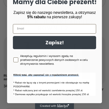
Mamy dla Ciebie prezent!
dla innych.
Zapisz się do naszego newslettera, a otrzymasz
5% rabatu
na pierwsze zakupy!
INNE KLIENTKI KUPIŁY
Email
RÓWNIEŻ:
Zapisz!
Zgoda newsletter
Akceptuję regulamin i wyrażam zgodę na
przetwarzanie powyższych danych osobowych w celu
otrzymywania newslettera.
Kliknij tutaj, aby zapoznać się z regulaminem promocji.
RUCK® Mydło w płynie Lake 250
ml – Ylang Ylang z Geranium
* Rabat nie łączy się z innymi promocjami i nie obowiązuje na markę
34,00 zł
/
szt.
PODOPHARM.
Patyczki zapachowe lotos i kwiaty
* Rabat naliczany jest od wartości zamówienia powyżej 150 zł.
herbaty RUCK, 100 ml
* Darmowa wysyłka przysługuje od wartości koszyka powyżej 150 zł.
88,00 zł
/
szt.