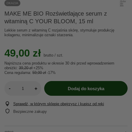
OKAZJA
MAKE ME BIO Rozświetlające serum z
witaminą C YOUR BLOOM, 15 ml
Lekkie serum z witaminą C rozjaśnia skórę, stymuluje produkcję
kolagenu, minimalizuje oznaki starzenia.
49,00 zł
brutto
/
szt.
Najniższa cena produktu w okresie 30 dni przed wprowadzeniem
obniżki:
39,20 zł
+25%
Cena regularna:
59,00 zł
-17%
-
+
Dodaj do koszyka
Sprawdź, w którym sklepie obejrzysz i kupisz od ręki
Bezpieczne zakupy