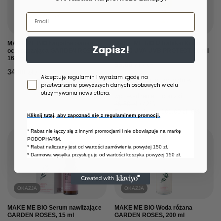
Email
OKAZJA
MAKE ME BIO Łagodna pianka
MAKE ME BIO Ultralekki Krem
Zapisz!
oczyszczająca GARDEN ROSES,
SPF30 UVA-UVB PROTECT, 30 ml
160 ml
95,00 zł
/
szt.
34,00 zł
/
szt.
Zgoda newsletter
Akceptuję regulamin i wyrażam zgodę na
Najniższa cena produktu w
przetwarzanie powyższych danych osobowych w celu
okresie 30 dni przed
otrzymywania newslettera.
wprowadzeniem obniżki:
66,50 zł
+42%
Cena regularna:
101,00 zł
-6%
Kliknij tutaj, aby zapoznać się z regulaminem promocji.
* Rabat nie łączy się z innymi promocjami i nie obowiązuje na markę
PODOPHARM.
* Rabat naliczany jest od wartości zamówienia powyżej 150 zł.
* Darmowa wysyłka przysługuje od wartości koszyka powyżej 150 zł.
OKAZJA
OKAZJA
MAKE ME BIO Serum nawilżające
MAKE ME BIO Woda różana
GARDEN ROSES, 15 ml
GARDEN ROSES, 200 ml