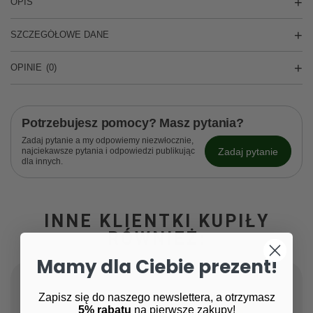
OPIS
SZCZEGÓŁOWE DANE
OPINIE
(0)
Potrzebujesz pomocy? Masz pytania?
Zadaj pytanie a my odpowiemy niezwłocznie,
Zadaj pytanie
najciekawsze pytania i odpowiedzi publikując
dla innych.
INNE KLIENTKI KUPIŁY
RÓWNIEŻ:
Mamy dla Ciebie prezent!
Zapisz się do naszego newslettera, a otrzymasz
5% rabatu
na pierwsze zakupy!