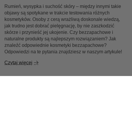
Rumień, wysypka i suchość skóry – między innymi takie
objawy są spotykane w trakcie testowania różnych
kosmetyków. Osoby z cerą wrażliwą doskonale wiedzą,
jak trudno jest dobrać pielęgnację, by nie zaszkodzić
skórze i przynieść jej ukojenie. Czy bezzapachowe i
naturalne produkty są najlepszym rozwiązaniem? Jak
znaleźć odpowiednie kosmetyki bezzapachowe?
Odpowiedzi na te pytania znajdziesz w naszym artykule!
Czytaj więcej
Zamówienia
Status zamówienia
Śledzenie przesyłki