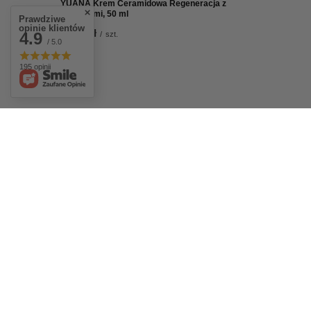
YUANA Krem Ceramidowa Regeneracja z
Peptydami, 50 ml
Prawdziwe
opinie klientów
78,00 zł
4.9
/
szt.
/ 5.0
195 opinii
Zamówienia
Konto
Status zamówienia
Zarejestru
Śledzenie przesyłki
Koszyk
Chcę zareklamować produkt
Listy zak
Chcę zwrócić produkt
Lista zak
Chcę wymienić towar
Historia t
Kontakt
Moje raba
Newslette