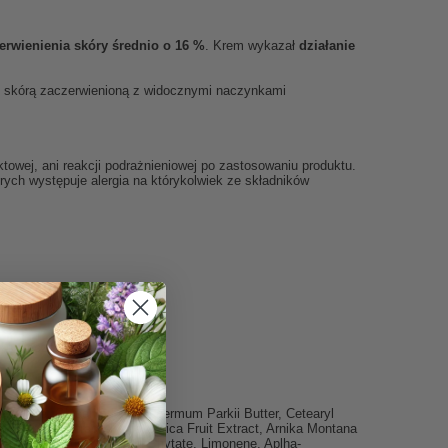
erwienienia skóry średnio o 16 %
. Krem wykazał
działanie
ze skórą zaczerwienioną z widocznymi naczynkami
towej, ani reakcji podrażnieniowej po zastosowaniu produktu.
rych występuje alergia na którykolwiek ze składników
o i wieczorem.
Stearate, Glycerin, Butyrospermum Parkii Butter, Cetearyl
Alvarezii Extract, Ficus Carica Fruit Extract, Arnika Montana
Sorbate, Parfum, Sodium Phytate, Limonene, Aplha-