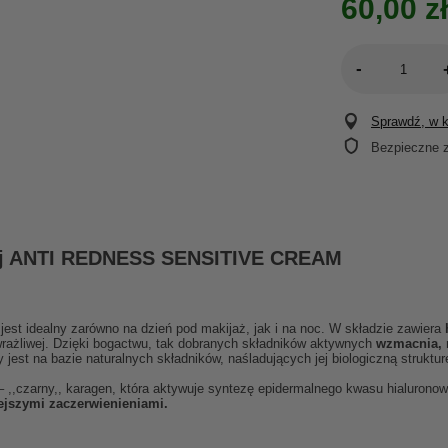
60,00 zł
-
Sprawdź, w kt
Bezpieczne 
wej ANTI REDNESS SENSITIVE CREAM
jest idealny zarówno na dzień pod makijaż, jak i na noc. W składzie zawiera
rażliwej. Dzięki bogactwu, tak dobranych składników aktywnych
wzmacnia, 
 jest na bazie naturalnych składników, naśladujących jej biologiczną struktur
– ,,czarny,, karagen, która aktywuje syntezę epidermalnego kwasu hialurono
ejszymi zaczerwienieniami.