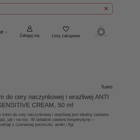
zł
Zaloguj się
0,00 zł
Listy zakupowe
do cery naczynkowej i wrażliwej ANTI
ENSITIVE CREAM, 50 ml
y krem do cery naczynkowej i wrażliwej jest idealny zarówno
jaż, jak i na noc. W składzie zawiera hesperydynę –
oktajl z czerwonej porzeczki, arniki i figi.