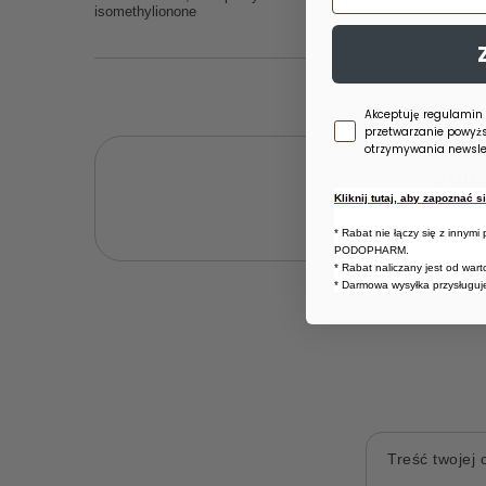
isomethylionone
Zgoda newsletter
Akceptuję regulamin
przetwarzanie powyż
otrzymywania newslet
Potr
Kliknij tutaj, aby zapoznać 
Zadaj pytanie a my od
* Rabat nie łączy się z innymi
PODOPHARM.
* Rabat naliczany jest od war
* Darmowa wysyłka przysługuje
Treść twojej o