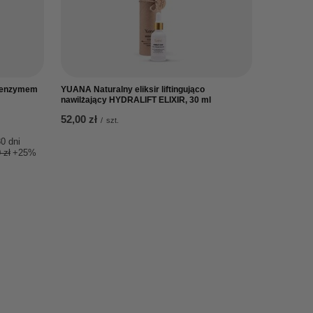
koenzymem
YUANA Naturalny eliksir liftingująco
nawilżający HYDRALIFT ELIXIR, 30 ml
52,00 zł
/
szt.
0 dni
 zł
+25%