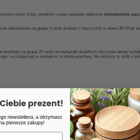
wieczorem przez 4 tyg, wynikiem czego nastąpiło widoczne
zmniejszenie zacz
e laboratorium na grupie 5 osób (kobiety i mężczyźni) w wieku 30-70 lat 
wrażliwej na grupie 20 osób nie wykazało dodatnich odczynów alergii kontak
cego i uczulającego w kontakcie ze skórą wrażliwą. Nie dotyczy to osób u któ
Ciebie prezent!
szyi i dekoltu. Delikatnymi ruchami wmasować do wchłonięcia. Stosować ran
go newslettera, a otrzymasz
na pierwsze zakupy!
ylic/Capric Triglyceride, Propanediol, Prunus Amygdalus Dulcis Oil, Glyceryl 
ris Sal, Sodium carrageenan, Caesalpinia Spinosa Fruit Extract, Kappaphycus 
 Alcohol, Dehydroacetic Acid, Benzyl Alcohol, Sodium Benzoate, Potassium 