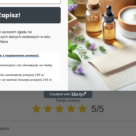
Zapisz!
Marka
Yuana
 i wyrażam zgodę na
szych danych osobowych w celu
tera.
zebujesz pomocy? Masz pytania?
Zadaj pyta
się z regulaminem promocji.
powiemy niezwłocznie, najciekawsze pytania i odpowiedzi
publikując dla innych.
 promocjami i nie obowiązuje na markę
tości zamówienia powyżej 150 zł.
 od wartości koszyka powyżej 150 zł.
NAPISZ SWOJĄ OPINIĘ
Twoja ocena:
5/5
pinii