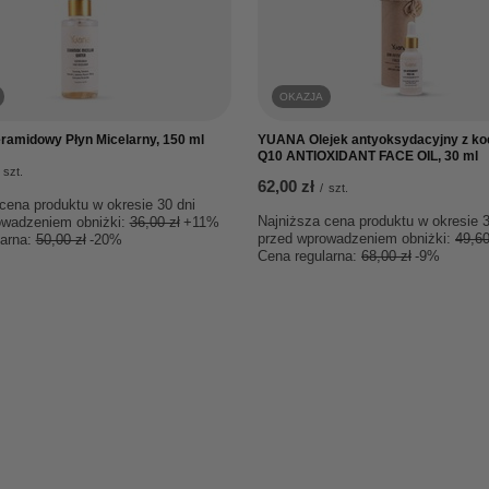
OKAZJA
amidowy Płyn Micelarny, 150 ml
YUANA Olejek antyoksydacyjny z 
Q10 ANTIOXIDANT FACE OIL, 30 ml
szt.
62,00 zł
/
szt.
cena produktu w okresie 30 dni
Najniższa cena produktu w okresie 3
owadzeniem obniżki:
36,00 zł
+11%
przed wprowadzeniem obniżki:
49,60
larna:
50,00 zł
-20%
Cena regularna:
68,00 zł
-9%