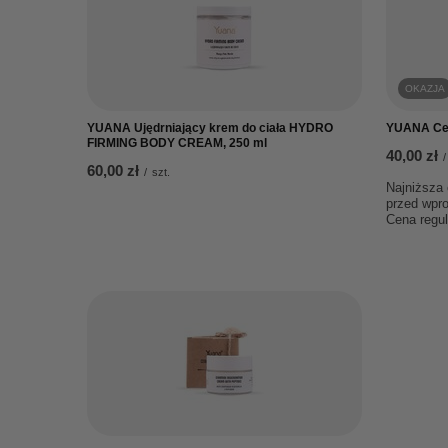
OKAZJA
YUANA Ujędrniający krem do ciała HYDRO
YUANA Cer
FIRMING BODY CREAM, 250 ml
40,00 zł
/
60,00 zł
/
szt.
Najniższa 
przed wpr
Cena regu