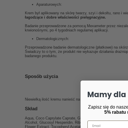
Aparaturowych:
Krem był aplikowany na skórę twarzy, szyi i dekoltu, rano i 
łagodzące i dobre właściwości pielęgnacyjne.
Badanie przeprowadzone za pomocą Mexameter przez niezależn
krwionośnymi, po 4 tygodniach regularnej aplikacji.
Dermatologicznych:
Przeprowadzone badanie dermatologiczne (płatkowe) na skórze 
Świadczy to o tym, że produkt nie wykazuje działania drażnią
badanego produktu.
Sposób użycia
Mamy dla 
Niewielką ilość kremu nanieść na oczyszczoną skórę twarzy, 
Zapisz się do nasze
Skład
5% rabatu
Aqua, Coco Caprylate Caprate, Glyceryl Stearate Citrate, Capr
Email
Alcohol, Glucosyl Hesperidin, Ribes Rubrum Fruit Extract, Ma
Flower Extract, Tocopheryl Acetate, Xanthan Gum, Phenethyl