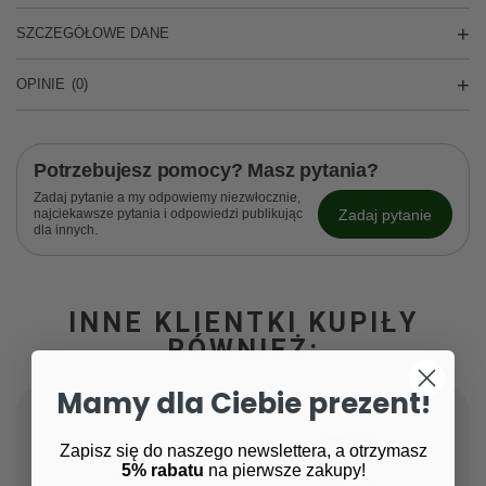
SZCZEGÓŁOWE DANE
OPINIE
(0)
Potrzebujesz pomocy? Masz pytania?
Zadaj pytanie a my odpowiemy niezwłocznie,
Zadaj pytanie
najciekawsze pytania i odpowiedzi publikując
dla innych.
INNE KLIENTKI KUPIŁY
RÓWNIEŻ:
Mamy dla Ciebie prezent!
Zapisz się do naszego newslettera, a otrzymasz
5% rabatu
na pierwsze zakupy!