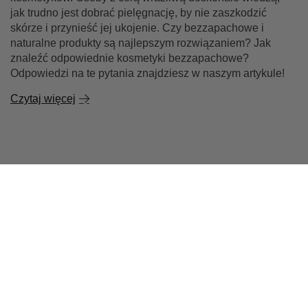
jak trudno jest dobrać pielęgnację, by nie zaszkodzić
skórze i przynieść jej ukojenie. Czy bezzapachowe i
naturalne produkty są najlepszym rozwiązaniem? Jak
znaleźć odpowiednie kosmetyki bezzapachowe?
Odpowiedzi na te pytania znajdziesz w naszym artykule!
Czytaj więcej
Zamówienia
Status zamówienia
Śledzenie przesyłki
Chcę zareklamować produkt
Chcę zwrócić produkt