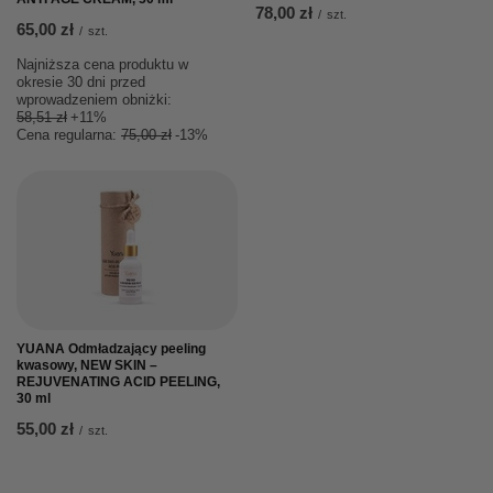
78,00 zł
/
szt.
65,00 zł
/
szt.
Najniższa cena produktu w
okresie 30 dni przed
wprowadzeniem obniżki:
58,51 zł
+11%
Cena regularna:
75,00 zł
-13%
YUANA Odmładzający peeling
kwasowy, NEW SKIN –
REJUVENATING ACID PEELING,
30 ml
55,00 zł
/
szt.