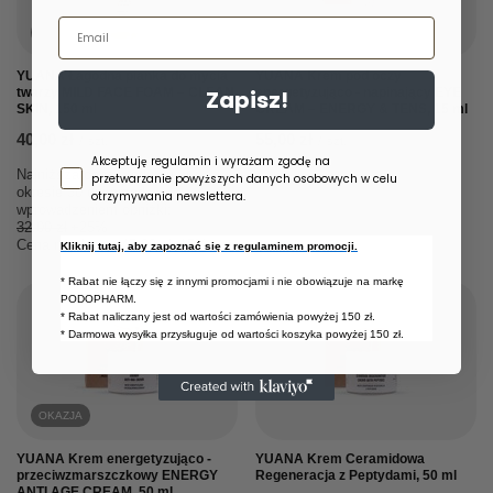
Email
OKAZJA
YUANA Łagodna pianka do mycia
YUANA Krem pod oczy
twarzy MILD FACE FOAM – CLEAN
Zapisz!
energetyzująco - napinający EYE
SKIN, 150 ml
CREAM – ENERGY & TENS, 15 ml
40,00 zł
55,00 zł
/
szt.
/
szt.
Zgoda newsletter
Akceptuję regulamin i wyrażam zgodę na
Najniższa cena produktu w
przetwarzanie powyższych danych osobowych w celu
okresie 30 dni przed
otrzymywania newslettera.
wprowadzeniem obniżki:
32,00 zł
+25%
Cena regularna:
47,00 zł
-15%
Kliknij tutaj, aby zapoznać się z regulaminem promocji.
* Rabat nie łączy się z innymi promocjami i nie obowiązuje na markę
PODOPHARM.
* Rabat naliczany jest od wartości zamówienia powyżej 150 zł.
* Darmowa wysyłka przysługuje od wartości koszyka powyżej 150 zł.
OKAZJA
YUANA Krem energetyzująco -
YUANA Krem Ceramidowa
przeciwzmarszczkowy ENERGY
Regeneracja z Peptydami, 50 ml
ANTI AGE CREAM, 50 ml