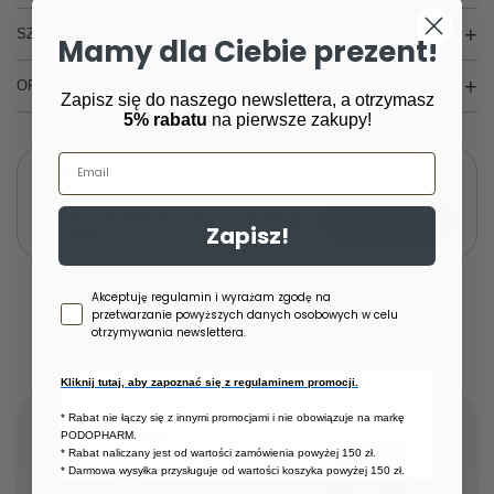
SZCZEGÓŁOWE DANE
Mamy dla Ciebie prezent!
OPINIE
(0)
Zapisz się do naszego newslettera, a otrzymasz
5% rabatu
na pierwsze zakupy!
Email
Potrzebujesz pomocy? Masz pytania?
Zadaj pytanie a my odpowiemy niezwłocznie,
Zadaj pytanie
najciekawsze pytania i odpowiedzi publikując
Zapisz!
dla innych.
Zgoda newsletter
Akceptuję regulamin i wyrażam zgodę na
przetwarzanie powyższych danych osobowych w celu
INNE KLIENTKI KUPIŁY
otrzymywania newslettera.
RÓWNIEŻ:
Kliknij tutaj, aby zapoznać się z regulaminem promocji.
* Rabat nie łączy się z innymi promocjami i nie obowiązuje na markę
PODOPHARM.
* Rabat naliczany jest od wartości zamówienia powyżej 150 zł.
* Darmowa wysyłka przysługuje od wartości koszyka powyżej 150 zł.