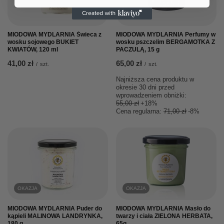
OKAZJA
MIODOWA MYDLARNIA Świeca z
MIODOWA MYDLARNIA Perfumy w
wosku sojowego BUKIET
wosku pszczelim BERGAMOTKA Z
KWIATÓW, 120 ml
PACZULĄ, 15 g
41,00 zł
65,00 zł
/
szt.
/
szt.
Najniższa cena produktu w
okresie 30 dni przed
wprowadzeniem obniżki:
55,00 zł
+18%
Cena regularna:
71,00 zł
-8%
OKAZJA
OKAZJA
MIODOWA MYDLARNIA Puder do
MIODOWA MYDLARNIA Masło do
kąpieli MALINOWA LANDRYNKA,
twarzy i ciała ZIELONA HERBATA,
180 g
65g