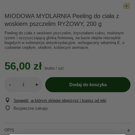
MIODOWA MYDLARNIA Peeling do ciała z
woskiem pszczelim RYŻOWY, 200 g
Peeling do ciała z woskiem pszczelim, kryształami cukru, mielonym
ryżem i oczyszczającą glinką fioletową, na bazie olejów niezwykle
bogatych w substancje antyoksydacyjne, wzbogacony witaminą E, o
cudownie ciepłym, słodkim, kobiecym aromacie.
56,00 zł
brutto
/
szt.
-
+
Dodaj do koszyka
Sprawdź, w którym sklepie obejrzysz i kupisz od ręki
Bezpieczne zakupy
OPIS