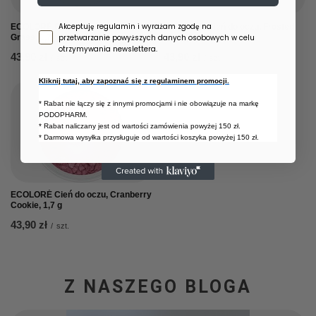
Zgoda newsletter
Akceptuję regulamin i wyrażam zgodę na
ECOLORÉ Cień do oczu, Spring
ECOLORÉ Cień do oczu, Frosted
przetwarzanie powyższych danych osobowych w celu
Grass, 1,7 g
Lily, 1,7 g
otrzymywania newslettera.
43,90 zł
43,90 zł
/
szt.
/
szt.
Kliknij tutaj, aby zapoznać się z regulaminem promocji.
* Rabat nie łączy się z innymi promocjami i nie obowiązuje na markę
PODOPHARM.
* Rabat naliczany jest od wartości zamówienia powyżej 150 zł.
* Darmowa wysyłka przysługuje od wartości koszyka powyżej 150 zł.
ECOLORÉ Cień do oczu, Cranberry
Cookie, 1,7 g
43,90 zł
/
szt.
Z NASZEGO BLOGA