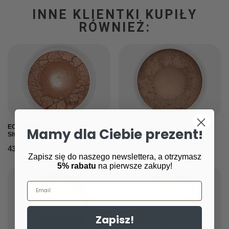
INNE KLIENTKI KUPIŁY
RÓWNIEŻ:
ECOLORÉ Cień do oczu, Toffee
ECOLORÉ Bronzer do twarzy,
Mamy dla Ciebie prezent!
Show, 1,7 g
Diani, 4 g
43,90 zł
59,90 zł
/
szt.
/
szt.
Zapisz się do naszego newslettera, a otrzymasz
5% rabatu
na pierwsze zakupy!
Email
Zapisz!