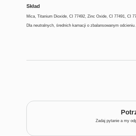
Skład
Mica, Titanium Dioxide, CI 77492, Zinc Oxide, CI 77491, CI 7
Dla neutralnych, średnich karnacji o zbalansowanym odcieniu.
Mamy dla 
Zapisz się do nasze
5% rabatu
Email
Potr
Zadaj pytanie a my od