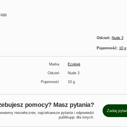
7499
Odcień
Nude 3
Pojemność
10 g
Marka
Ecoloré
Ciebie prezent!
Odcień
Nude 3
Pojemność
10 g
go newslettera, a otrzymasz
na pierwsze zakupy!
zebujesz pomocy? Masz pytania?
Zadaj pyta
powiemy niezwłocznie, najciekawsze pytania i odpowiedzi
publikując dla innych.
Zapisz!