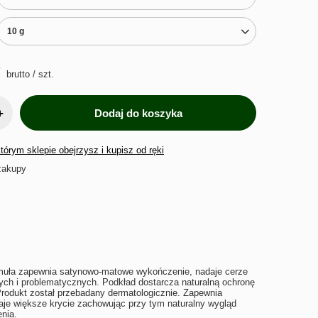
10 g
brutto
/
szt.
+
Dodaj do koszyka
órym sklepie obejrzysz i kupisz od ręki
zakupy
rmuła zapewnia satynowo-matowe wykończenie, nadaje cerze
nych i problematycznych. Podkład dostarcza naturalną ochronę
Produkt został przebadany dermatologicznie. Zapewnia
daje większe krycie zachowując przy tym naturalny wygląd
enia.