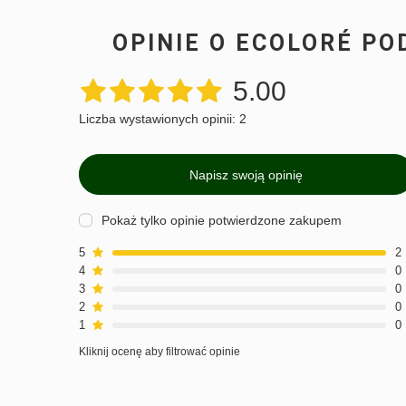
Zgoda newsletter
OPINIE O ECOLORÉ PO
Akceptuję regulamin
przetwarzanie powyż
otrzymywania newslet
5.00
Kliknij tutaj, aby zapoznać 
Liczba wystawionych opinii: 2
* Rabat nie łączy się z innymi
PODOPHARM.
* Rabat naliczany jest od war
Napisz swoją opinię
* Darmowa wysyłka przysługuje
Pokaż tylko opinie potwierdzone zakupem
5
2
4
0
3
0
2
0
1
0
Kliknij ocenę aby filtrować opinie