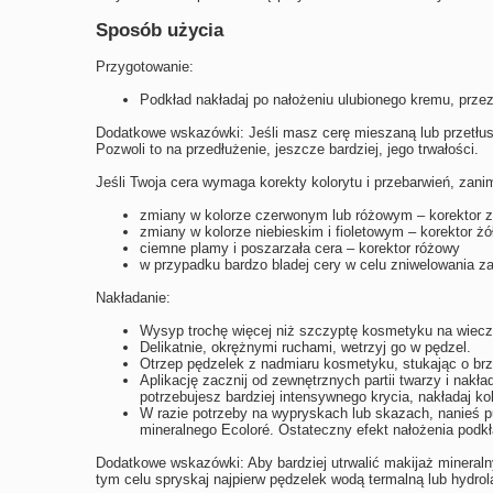
Sposób użycia
Przygotowanie:
Podkład nakładaj po nałożeniu ulubionego kremu, prze
Dodatkowe wskazówki: Jeśli masz cerę mieszaną lub przetłus
Pozwoli to na przedłużenie, jeszcze bardziej, jego trwałości.
Jeśli Twoja cera wymaga korekty kolorytu i przebarwień, zani
zmiany w kolorze czerwonym lub różowym – korektor z
zmiany w kolorze niebieskim i fioletowym – korektor żó
ciemne plamy i poszarzała cera – korektor różowy
w przypadku bardzo bladej cery w celu zniwelowania za
Nakładanie:
Wysyp trochę więcej niż szczyptę kosmetyku na wiecz
Delikatnie, okrężnymi ruchami, wetrzyj go w pędzel.
Otrzep pędzelek z nadmiaru kosmetyku, stukając o br
Aplikację zacznij od zewnętrznych partii twarzy i nakła
potrzebujesz bardziej intensywnego krycia, nakładaj ko
W razie potrzeby na wypryskach lub skazach, nanieś p
mineralnego Ecoloré. Ostateczny efekt nałożenia podkł
Dodatkowe wskazówki: Aby bardziej utrwalić makijaż mineraln
tym celu spryskaj najpierw pędzelek wodą termalną lub hydro