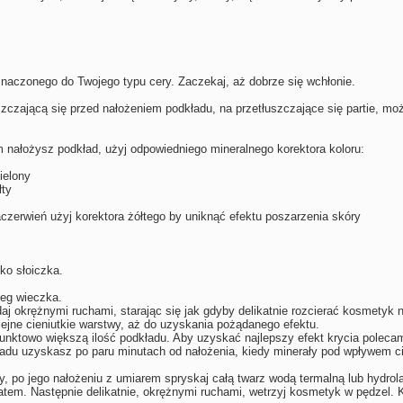
znaczonego do Twojego typu cery. Zaczekaj, aż dobrze się wchłonie.
zczającą się przed nałożeniem podkładu, na przetłuszczające się partie, m
m nałożysz podkład, użyj odpowiedniego mineralnego korektora koloru:
ielony
łty
czerwień użyj korektora żółtego by uniknąć efektu poszarzenia skóry
ko słoiczka.
zeg wieczka.
daj okrężnymi ruchami, starając się jak gdyby delikatnie rozcierać kosmetyk n
lejne cieniutkie warstwy, aż do uzyskania pożądanego efektu.
unktowo większą ilość podkładu. Aby uzyskać najlepszy efekt krycia poleca
adu uzyskasz po paru minutach od nałożenia, kiedy minerały pod wpływem cie
y, po jego nałożeniu z umiarem spryskaj całą twarz wodą termalną lub hydr
latem. Następnie delikatnie, okrężnymi ruchami, wetrzyj kosmetyk w pędzel.