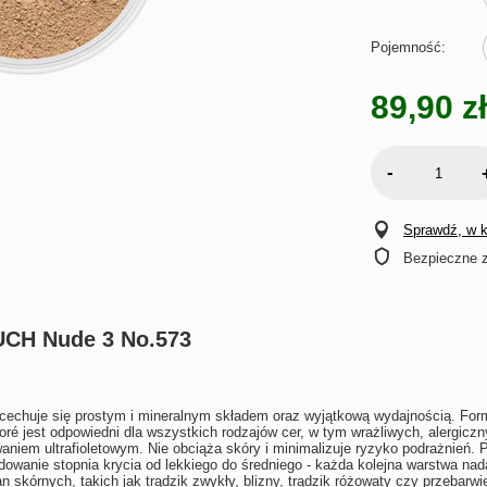
Pojemność
89,90 zł
-
Sprawdź, w kt
Bezpieczne 
UCH Nude 3
No.573
cechuje
się prostym i mineralnym składem oraz wyjątkową wydajnością. Fo
or
é
jest odpowiedni dla wszystkich rodzajów cer, w tym wrażliwych, alergicz
iem ultrafioletowym. Nie obciąża skóry i minimalizuje ryzyko podrażnień. 
dowanie stopnia krycia od lekkiego do średniego - każda kolejna warstwa na
skórnych, takich jak trądzik zwykły, blizny, trądzik różowaty czy przebarwi