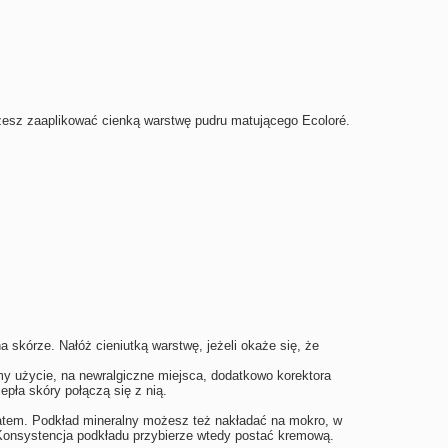
ożesz zaaplikować cienką warstwę pudru matującego Ecoloré.
a skórze. Nałóż cieniutką warstwę, jeżeli okaże się, że
my użycie, na newralgiczne miejsca, dodatkowo
korektora
pła skóry połączą się z nią.
olatem. Podkład mineralny możesz też nakładać na mokro, w
 Konsystencja podkładu przybierze wtedy postać kremową.