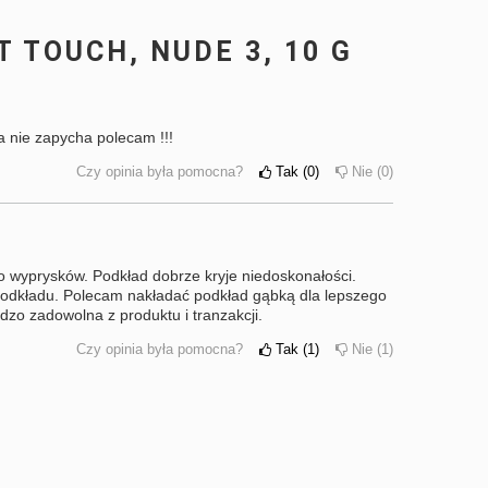
 TOUCH, NUDE 3, 10 G
ra nie zapycha polecam !!!
Czy opinia była pomocna?
Tak
0
Nie
0
 wyprysków. Podkład dobrze kryje niedoskonałości.
podkładu. Polecam nakładać podkład gąbką dla lepszego
dzo zadowolna z produktu i tranzakcji.
Czy opinia była pomocna?
Tak
1
Nie
1