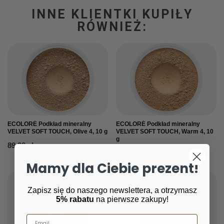
INNE KLIENTKI KUPIŁY
RÓWNIEŻ:
ECOLORÉ Podkład mineralny
ECOLORÉ Podkład mineralny
VELVET SOFT TOUCH, Olive 4, 10 g
VELVET SOFT TOUCH, Warm 4, 10
g
89,90 zł
/
szt.
89,90 zł
/
szt.
Mamy dla Ciebie prezent!
Zapisz się do naszego newslettera, a otrzymasz
5% rabatu
na pierwsze zakupy!
Email