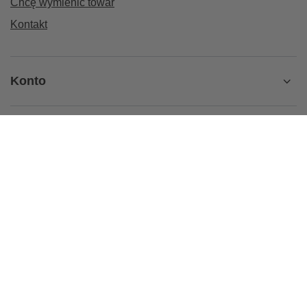
Chcę wymienić towar
Kontakt
Konto
Regulaminy
Informacje
+32 435 18 17
sklep@kierunek-natura.pl
Kierunek-Natura.pl
,
Świętego Stanisława 17
,
44-240
Żory