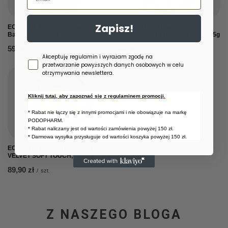
Zapisz!
ECOLORÉ Bronzer do twarzy,
ECOLORÉ Zestaw próbek
Balos No.285, 4 g
podkładów DEEP SAMPLE, 9 x 0,5g
59,90 zł
48,90 zł
/
szt.
/
szt.
Zgoda newsletter
Akceptuję regulamin i wyrażam zgodę na
przetwarzanie powyższych danych osobowych w celu
otrzymywania newslettera.
Kliknij tutaj, aby zapoznać się z regulaminem promocji.
* Rabat nie łączy się z innymi promocjami i nie obowiązuje na markę
PODOPHARM.
* Rabat naliczany jest od wartości zamówienia powyżej 150 zł.
* Darmowa wysyłka przysługuje od wartości koszyka powyżej 150 zł.
ECOLORÉ Podkład mineralny
VELVET SOFT TOUCH, Nude 6, 10 g
89,90 zł
/
szt.
Z NASZEGO BLOGA