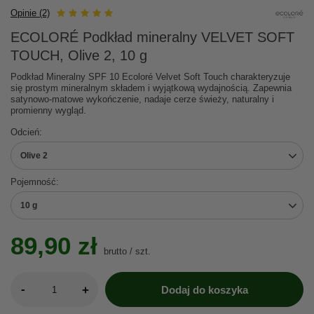
Opinie (2)
ECOLORÉ Podkład mineralny VELVET SOFT
TOUCH, Olive 2, 10 g
Podkład Mineralny SPF 10 Ecoloré Velvet Soft Touch charakteryzuje
się prostym mineralnym składem i wyjątkową wydajnością. Zapewnia
satynowo-matowe wykończenie, nadaje cerze świeży, naturalny i
promienny wygląd.
Odcień
Olive 2
Pojemność
10 g
89,90 zł
brutto
/
szt.
-
+
Dodaj do koszyka