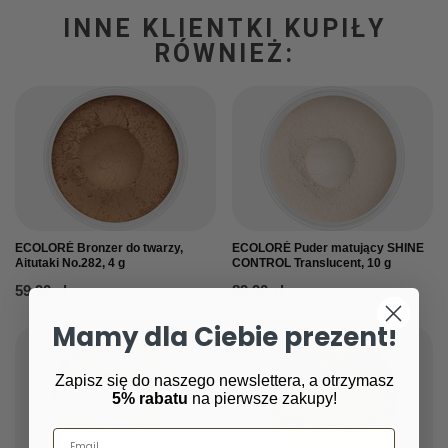
INNE KLIENTKI KUPIŁY
RÓWNIEŻ:
ECOLORÉ Bronzer do twarzy,
ECOLORÉ Puder matujący SHINE
Aitutaki No.282, 4 g
CONTROL Translucent, 10 g
59,90 zł
89,90 zł
/
szt.
/
szt.
Mamy dla Ciebie prezent!
Zapisz się do naszego newslettera, a otrzymasz
5% rabatu
na pierwsze zakupy!
Email