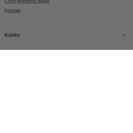
Chcę wymienić towar
Kontakt
Konto
Regulaminy
Informacje
+32 435 18 17
sklep@kierunek-natura.pl
Kierunek-Natura.pl
,
Świętego Stanisława 17
,
44-240
Żory