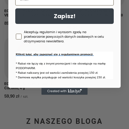
ECOLORÉ Podkład mineralny
ECOLORÉ Podkład mineralny
Zapisz!
VELVET SOFT TOUCH, Nude 1, 10 g
VELVET SOFT TOUCH, Warm 5, 10
g
89,90 zł
/
szt.
89,90 zł
/
szt.
Zgoda newsletter
Akceptuję regulamin i wyrażam zgodę na
przetwarzanie powyższych danych osobowych w celu
otrzymywania newslettera.
Kliknij tutaj, aby zapoznać się z regulaminem promocji.
* Rabat nie łączy się z innymi promocjami i nie obowiązuje na markę
PODOPHARM.
* Rabat naliczany jest od wartości zamówienia powyżej 150 zł.
* Darmowa wysyłka przysługuje od wartości koszyka powyżej 150 zł.
ECOLORÉ Bronzer do twarzy,
Cocomo, 4 g
59,90 zł
/
szt.
Z NASZEGO BLOGA