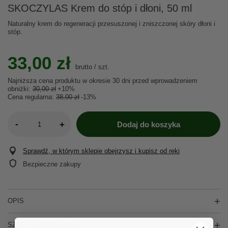
SKOCZYLAS Krem do stóp i dłoni, 50 ml
Naturalny krem do regeneracji przesuszonej i zniszczonej skóry dłoni i
stóp.
33,00 zł
brutto
/
szt.
Najniższa cena produktu w okresie 30 dni przed wprowadzeniem
obniżki:
30,00 zł
+10%
Cena regularna:
38,00 zł
-13%
-
+
Dodaj do koszyka
Sprawdź, w którym sklepie obejrzysz i kupisz od ręki
Bezpieczne zakupy
OPIS
SZCZEGÓŁOWE DANE