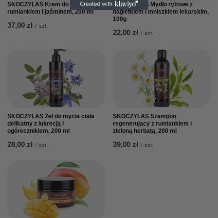
SKOCZYLAS Krem do ciała z
SKOCZYLAS Mydło ryżowe z
rumiankiem i jaśminem, 200 ml
nagietkiem i mniszkiem lekarskim,
100g
37,00 zł
/
szt.
22,00 zł
/
szt.
SKOCZYLAS Żel do mycia ciała
SKOCZYLAS Szampon
delikatny z lukrecją i
regenerujący z rumiankiem i
ogórecznikiem, 200 ml
zieloną herbatą, 200 ml
28,00 zł
39,00 zł
/
szt.
/
szt.