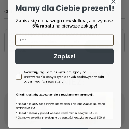
Mamy dla Ciebie prezent!
OPINIE
(0)
Zapisz się do naszego newslettera, a otrzymasz
5% rabatu
na pierwsze zakupy!
Potrzebujesz pomocy? Masz pytania?
Email
Zadaj pytanie a my odpowiemy niezwłocznie,
Zadaj pytanie
najciekawsze pytania i odpowiedzi publikując
dla innych.
Zapisz!
Zgoda newsletter
Akceptuję regulamin i wyrażam zgodę na
INNE KLIENTKI KUPIŁY
przetwarzanie powyższych danych osobowych w celu
RÓWNIEŻ:
otrzymywania newslettera.
Kliknij tutaj, aby zapoznać się z regulaminem promocji.
* Rabat nie łączy się z innymi promocjami i nie obowiązuje na markę
PODOPHARM.
* Rabat naliczany jest od wartości zamówienia powyżej 150 zł.
* Darmowa wysyłka przysługuje od wartości koszyka powyżej 150 zł.