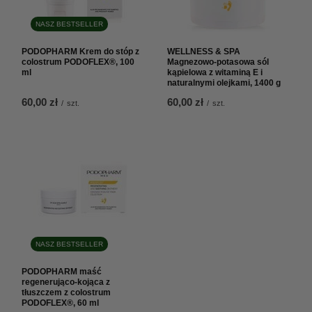
NASZ BESTSELLER
PODOPHARM Krem do stóp z
WELLNESS & SPA
colostrum PODOFLEX®, 100
Magnezowo-potasowa sól
ml
kąpielowa z witaminą E i
naturalnymi olejkami, 1400 g
60,00 zł
60,00 zł
/
szt.
/
szt.
NASZ BESTSELLER
PODOPHARM maść
regenerująco-kojąca z
tłuszczem z colostrum
PODOFLEX®, 60 ml