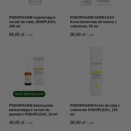
PODOPHARM regenerujące
PODOPHARM SKINFLEX®
serum do ciała, SKINFLEX®,
Krem barierowy do twarzy z
200 ml
colostrum, 50 ml
60,00 zł
90,00 zł
/
szt.
/
szt.
NASZ BESTSELLER
PODOPHARM Intensywnie
PODOPHARM Krem do stóp z
wzmacniające serum do
colostrum PODOFLEX®, 150
paznokci PODOFLEX®, 10 ml
ml
45,00 zł
90,00 zł
/
szt.
/
szt.