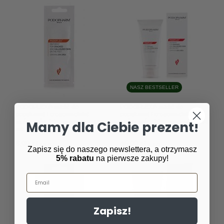
NASZ BESTSELLER
PODOFLEX® maść do
PODOFLEX® maść do
popękanej i zrogowaciałej
popękanej i zrogowaciałej
skóry stóp, 25% mocznika, 10
Mamy dla Ciebie prezent!
skóry stóp, 25% mocznika, 100
ml
ml
6,00 zł
45,00 zł
/
szt.
/
szt.
Zapisz się do naszego newslettera, a otrzymasz
5% rabatu
na pierwsze zakupy!
Email
Zapisz!