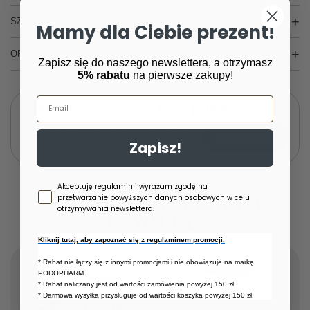
SZCZEGÓŁOWE DANE
Mamy dla Ciebie prezent!
OPINIE
(0)
Zapisz się do naszego newslettera, a otrzymasz
5% rabatu
na pierwsze zakupy!
Email
Potrzebujesz pomocy? Masz pytania?
Zadaj pytanie a my odpowiemy niezwłocznie,
Zadaj pytanie
najciekawsze pytania i odpowiedzi publikując
Zapisz!
dla innych.
Zgoda newsletter
Akceptuję regulamin i wyrażam zgodę na
przetwarzanie powyższych danych osobowych w celu
INNE KLIENTKI KUPIŁY
otrzymywania newslettera.
RÓWNIEŻ:
Kliknij tutaj, aby zapoznać się z regulaminem promocji.
* Rabat nie łączy się z innymi promocjami i nie obowiązuje na markę
PODOPHARM.
* Rabat naliczany jest od wartości zamówienia powyżej 150 zł.
* Darmowa wysyłka przysługuje od wartości koszyka powyżej 150 zł.