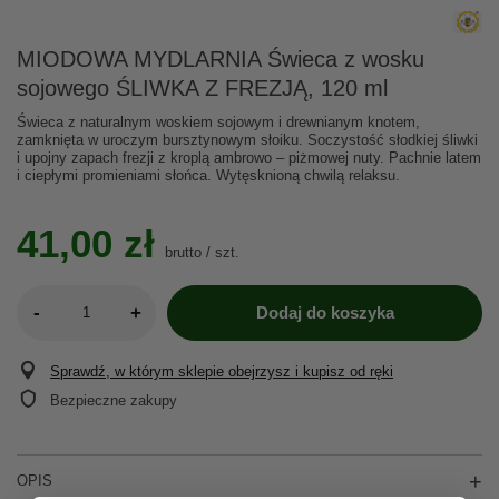
MIODOWA MYDLARNIA Świeca z wosku
sojowego ŚLIWKA Z FREZJĄ, 120 ml
Świeca z naturalnym woskiem sojowym i drewnianym knotem,
zamknięta w uroczym bursztynowym słoiku. Soczystość słodkiej śliwki
i upojny zapach frezji z kroplą ambrowo – piżmowej nuty. Pachnie latem
i ciepłymi promieniami słońca. Wytęsknioną chwilą relaksu.
41,00 zł
brutto
/
szt.
-
+
Dodaj do koszyka
Sprawdź, w którym sklepie obejrzysz i kupisz od ręki
Bezpieczne zakupy
OPIS