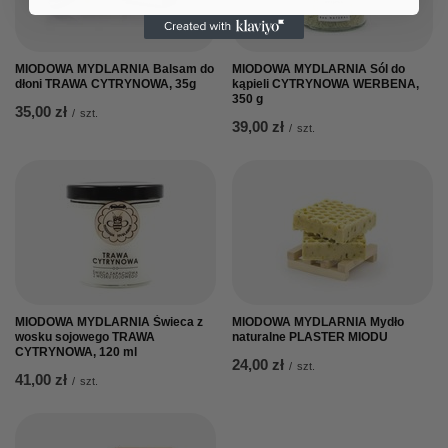
MIODOWA MYDLARNIA Balsam do
MIODOWA MYDLARNIA Sól do
dłoni TRAWA CYTRYNOWA, 35g
kąpieli CYTRYNOWA WERBENA,
350 g
35,00 zł
/
szt.
39,00 zł
/
szt.
MIODOWA MYDLARNIA Świeca z
MIODOWA MYDLARNIA Mydło
wosku sojowego TRAWA
naturalne PLASTER MIODU
CYTRYNOWA, 120 ml
24,00 zł
/
szt.
41,00 zł
/
szt.