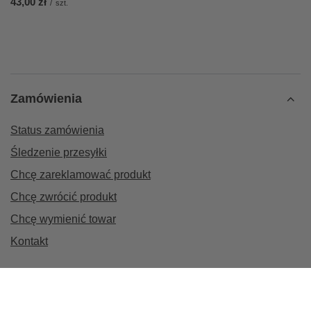
43,00 zł
/
szt.
Zamówienia
Status zamówienia
Śledzenie przesyłki
Chcę zareklamować produkt
Chcę zwrócić produkt
Chcę wymienić towar
Kontakt
Konto