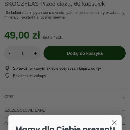
SKOCZYLAS Przed ciążą, 60 kapsułek
Dla kobiet starających się o dziecko jako uzupełnienie diety w witaminy,
minerały i ekstrakt z lucerny siewnej.
49,00 zł
brutto
/
szt.
-
+
Dodaj do koszyka
Sprawdź, w którym sklepie obejrzysz i kupisz od ręki
Bezpieczne zakupy
OPIS
SZCZEGÓŁOWE DANE
OPINIE
(0)
Mamy dla Ciebie prezent!