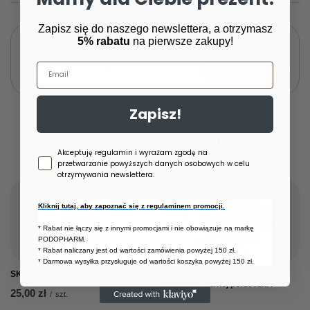
Zapisz się do naszego newslettera, a otrzymasz
Potrzebujesz pomocy? Masz pytania?
5% rabatu
na pierwsze zakupy!
Zadaj pytanie a my odpowiemy niezwłocznie,
Email
Zadaj pytanie
najciekawsze pytania i odpowiedzi publikując
dla innych.
Zapisz!
INNE KLIENTKI KUPIŁY
RÓWNIEŻ:
Zgoda newsletter
Akceptuję regulamin i wyrażam zgodę na
przetwarzanie powyższych danych osobowych w celu
otrzymywania newslettera.
Kliknij tutaj, aby zapoznać się z regulaminem promocji.
* Rabat nie łączy się z innymi promocjami i nie obowiązuje na markę
PODOPHARM.
* Rabat naliczany jest od wartości zamówienia powyżej 150 zł.
* Darmowa wysyłka przysługuje od wartości koszyka powyżej 150 zł.
SKOCZYLAS Pamięć, 60 kapsułek
SKOCZYLAS Błonnik z babki
jajowatej, czarnej porzeczki i
25,00 zł
/
szt.
jabłka, 200 g