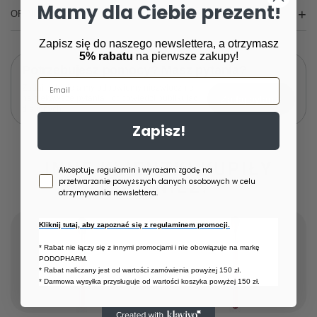
Mamy dla Ciebie prezent!
OPINIE
(0)
Zapisz się do naszego newslettera, a otrzymasz
5% rabatu
na pierwsze zakupy!
Potrzebujesz pomocy? Masz pytania?
Email
Zadaj pytanie a my odpowiemy niezwłocznie,
Zadaj pytanie
najciekawsze pytania i odpowiedzi publikując
dla innych.
Zapisz!
INNE KLIENTKI KUPIŁY
Zgoda newsletter
Akceptuję regulamin i wyrażam zgodę na
przetwarzanie powyższych danych osobowych w celu
RÓWNIEŻ:
otrzymywania newslettera.
Kliknij tutaj, aby zapoznać się z regulaminem promocji.
* Rabat nie łączy się z innymi promocjami i nie obowiązuje na markę
PODOPHARM.
* Rabat naliczany jest od wartości zamówienia powyżej 150 zł.
* Darmowa wysyłka przysługuje od wartości koszyka powyżej 150 zł.