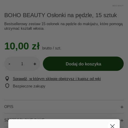
BOHO BEAUTY Osłonki na pędzle, 15 sztuk
Bestsellerowy zestaw 15 osłonek na pędzle do makijażu, które pomogą
utrzymać kształt włosia.
10,00 zł
brutto
/
szt.
-
+
Dodaj do koszyka
Sprawdź, w którym sklepie obejrzysz i kupisz od ręki
Bezpieczne zakupy
OPIS
SZCZEGÓŁOWE DANE