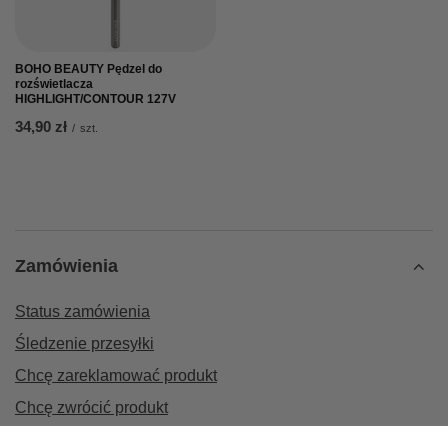
BOHO BEAUTY Pędzel do
rozświetlacza
HIGHLIGHT/CONTOUR 127V
34,90 zł
/
szt.
Zamówienia
Status zamówienia
Śledzenie przesyłki
Chcę zareklamować produkt
Chcę zwrócić produkt
Chcę wymienić towar