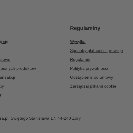
Regulaminy
j się
Wysyłka
Sposoby płatności i prowizje
upowe
Regulamin
upionych produktów
Polityka prywatności
ransakcji
Odstąpienie od umowy
ty
Zarządzaj plikami cookie
r
ra.pl
,
Świętego Stanisława 17
,
44-240
Żory