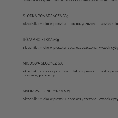
Świetny do kąpieli / namaczania dłoni i stóp przed manicurem
SŁODKA POMARAŃCZA 50g
składniki:
mleko w proszku, soda oczyszczona, mączka kukury
RÓŻA ANGIELSKA 50g
składniki:
mleko w proszku, soda oczyszczona, kwasek cytryn
MIODOWA SŁODYCZ 60g
składniki:
soda oczyszczona, mleko w proszku, miód w proszku
czarnego, płatki róży
MALINOWA LANDRYNKA 50g
składniki:
mleko w proszku, soda oczyszczona, kwasek cytryn