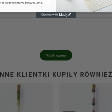
 od wartości koszyka powyżej 150 zł.
ne zdjęcie produktu:
Wyślij opinię
INNE KLIENTKI KUPIŁY RÓWNIEŻ