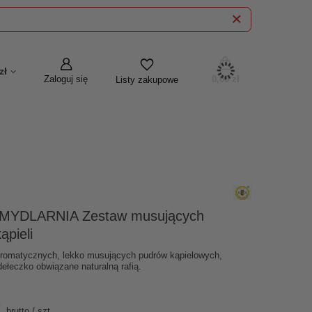
zł
Zaloguj się
0,00 zł
Listy zakupowe
YDLARNIA Zestaw musujących
ąpieli
aromatycznych, lekko musujących pudrów kąpielowych,
łeczko obwiązane naturalną rafią.
brutto
/
szt.