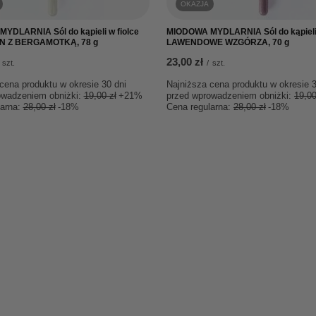
OKAZJA
YDLARNIA Sól do kąpieli w fiolce
MIODOWA MYDLARNIA Sól do kąpieli 
 Z BERGAMOTKĄ, 78 g
LAWENDOWE WZGÓRZA, 70 g
23,00 zł
szt.
/
szt.
cena produktu w okresie 30 dni
Najniższa cena produktu w okresie 3
owadzeniem obniżki:
19,00 zł
+21%
przed wprowadzeniem obniżki:
19,00
larna:
28,00 zł
-18%
Cena regularna:
28,00 zł
-18%