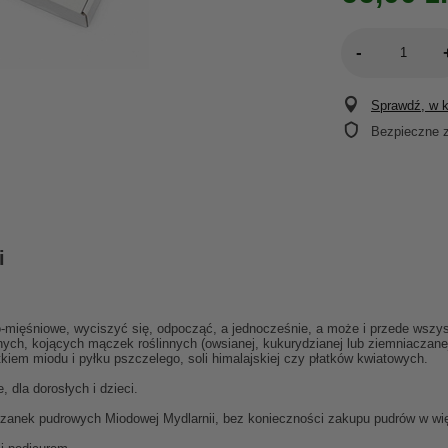
-
Sprawdź, w kt
Bezpieczne 
i
mięśniowe, wyciszyć się, odpocząć, a jednocześnie, a może i przede wszystk
ch, kojących mączek roślinnych (owsianej, kukurydzianej lub ziemniaczanej)
kiem miodu i pyłku pszczelego, soli himalajskiej czy płatków kwiatowych.
, dla dorosłych i dzieci.
szanek pudrowych Miodowej Mydlarnii, bez konieczności zakupu pudrów w w