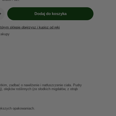
+
Dodaj do koszyka
órym sklepie obejrzysz i kupisz od ręki
zakupy
im, zadbać o nawilżenie i natłuszczenie ciała. P
udry
, olejków roślinnych (ze słodkich migdałów, z otrąb
iększych opakowaniach.