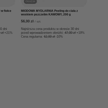
OKAZJA
w fiolce
MIODOWA MYDLARNIA Peeling do ciała z
woskiem pszczelim KAWOWY, 200 g
56,00 zł
/
szt.
0 dni
Najniższa cena produktu w okresie 30 dni
 zł
+21%
przed wprowadzeniem obniżki:
47,00 zł
+19%
Cena regularna:
62,00 zł
-10%