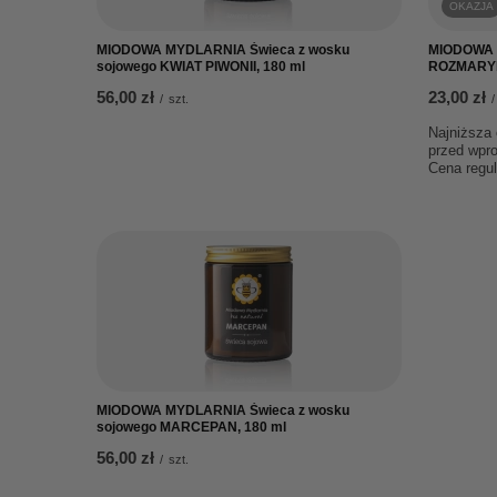
OKAZJA
MIODOWA MYDLARNIA Świeca z wosku
MIODOWA M
sojowego KWIAT PIWONII, 180 ml
ROZMARYN
56,00 zł
23,00 zł
/
szt.
/
Najniższa 
przed wpr
Cena regu
MIODOWA MYDLARNIA Świeca z wosku
sojowego MARCEPAN, 180 ml
56,00 zł
/
szt.