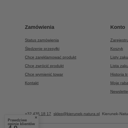
Zamówienia
Konto
Status zamówienia
Zarejestru
Śledzenie przesyłki
Koszyk
Chcę zareklamować produkt
Listy zak
Chcę zwrócić produkt
Lista zak
Chcę wymienić towar
Historia t
Kontakt
Moje raba
Newslette
+32 435 18 17
sklep@kierunek-natura.pl
Kierunek-Natu
Prawdziwe
opinie klientów