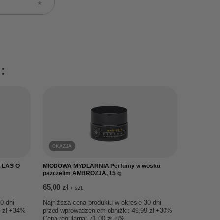
:
OKAZJA
i LAS O
MIODOWA MYDLARNIA Perfumy w wosku
pszczelim AMBROZJA, 15 g
65,00 zł
/
szt.
0 dni
Najniższa cena produktu w okresie 30 dni
 zł
+34%
przed wprowadzeniem obniżki:
49,99 zł
+30%
Cena regularna:
71,00 zł
-8%