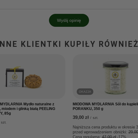
Wyślij opinię
INNE KLIENTKI KUPIŁY RÓWNIEŻ
OKAZJA
YDLARNIA Mydło naturalne z
MIODOWA MYDLARNIA Sól do kąpiel
 miodem i glinką białą PEELING
PORANKU, 350 g
, 85g
39,00 zł
/
szt.
szt.
Najniższa cena produktu w okresie 3
przed wprowadzeniem obniżki:
29,00
Cena regularna:
47,00 zł
-17%