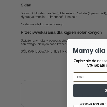
Skład
Sodium Chloride (Sea Salt), Magnesium Sulfate (Epsom Salt), S
Hydroxycitronellal*, Limonene*, Linalool*
* składnik olejku zapachowego
Przeciwwskazania dla kąpieli solankowych
Świeże rany i stany pooperacyjne, owrzodzenia, krwawienia i
sercowego, niewydolność krążenia, nadczynność tarczycy, czy
Mamy dla 
SÓL KĄPIELOWA NIE JEST PRZEZNACZONA DO SPOŻYC
Zapisz się do nasze
5% rabatu
Email
Potr
Zadaj pytanie a my od
Zgoda newsletter
Akceptuję regulamin