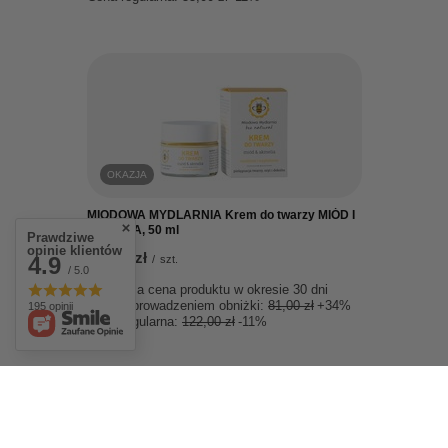
OKAZJA
MIODOWA MYDLARNIA Krem do twarzy MIÓD I
AKMELIA, 50 ml
Prawdziwe
opinie klientów
109,00 zł
4.9
/
szt.
/ 5.0
Najniższa cena produktu w okresie 30 dni
przed wprowadzeniem obniżki:
81,00 zł
+34%
195 opinii
Cena regularna:
122,00 zł
-11%