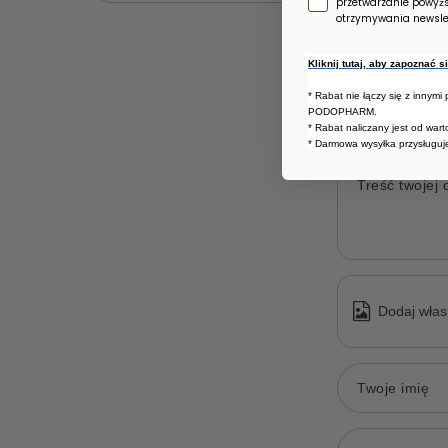
przetwarzanie powyż
otrzymywania newslet
Kliknij tutaj, aby zapoznać 
* Rabat nie łączy się z innymi
PODOPHARM.
* Rabat naliczany jest od war
* Darmowa wysyłka przysługuje
Treść twojej o
Dodaj włas
Twoje imię