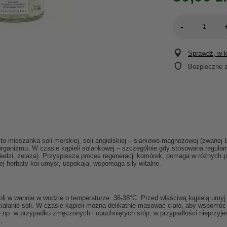
-
Sprawdź, w kt
Bezpieczne 
 mieszanka soli morskiej, soli angielskiej – siarkowo-magnezowej (zwanej Ep
 organizmu. W czasie kąpieli solankowej – szczególnie gdy stosowana regularn
miedzi, żelaza). Przyspiesza proces regeneracji komórek, pomaga w różnych
ej herbaty koi umysł, uspokaja, wspomaga siły witalne.
soli w wannie w wodzie o temperaturze 36-38°C. Przed właściwą kąpielą umy
iałanie soli. W czasie kąpieli można delikatnie masować ciało, aby wspomóc 
- np. w przypadku zmęczonych i opuchniętych stóp, w przypadłości nieprzy
.