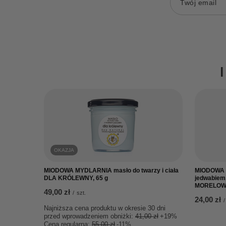
Twój email
OKAZJA
MIODOWA MYDLARNIA masło do twarzy i ciała
MIODOWA M
DLA KRÓLEWNY, 65 g
jedwabiem,
MORELOWY
49,00 zł
/
szt.
24,00 zł
/
Najniższa cena produktu w okresie 30 dni
przed wprowadzeniem obniżki:
41,00 zł
+19%
Cena regularna:
55,00 zł
-11%