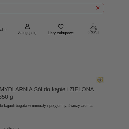
zł
Zaloguj się
0,00 zł
Listy zakupowe
YDLARNIA Sól do kąpieli ZIELONA
350 g
do kąpieli bogata w minerały i przyjemny, świeży aromat
brutto
/
szt.