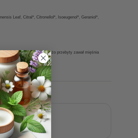
is Leaf, Citral*, Citronellol*, Isoeugenol*, Geraniol*,
oroby naczyń wieńcowych, świeżo przebyty zawał mięśnia
nie