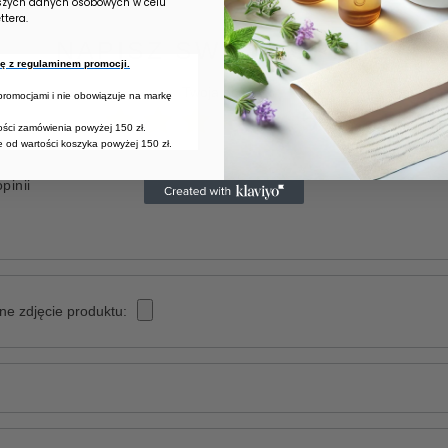
szych danych osobowych w celu
tera.
NAPISZ SWOJĄ OPINIĘ
się z regulaminem promocji.
Twoja ocena:
 promocjami i nie obowiązuje na markę
5/5
tości zamówienia powyżej 150 zł.
 od wartości koszyka powyżej 150 zł.
pinii
ne zdjęcie produktu: