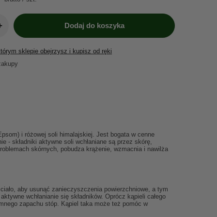
+
Dodaj do koszyka
órym sklepie obejrzysz i kupisz od ręki
zakupy
som) i różowej soli himalajskiej. Jest bogata w cenne
ie - składniki aktywne soli wchłaniane są przez skórę,
 problemach skórnych, pobudza krążenie, wzmacnia i nawilża
j ciało, aby usunąć zanieczyszczenia powierzchniowe, a tym
aktywne wchłanianie się składników. Oprócz kąpieli całego
jemnego zapachu stóp. Kąpiel taka może też pomóc w