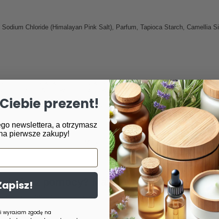
odium Chloride (Himalayan Pink Salt), Parfum, Tapioca Starch, Camellia Sinens
 skłonności do krwawień, choroby w okresie zaostrzenia i stanie ostrym, ch
nna gruźlica. Nie powinno się zażywać kąpieli z pełnym żołądkiem.
Ciebie prezent!
IA, STOSUJEMY JĄ TYLKO ZEWNĘTRZNIE.
go newslettera, a otrzymasz
na pierwsze zakupy!
Marka
Miodowa Mydlarnia
zebujesz pomocy? Masz pytania?
Zapisz!
Zadaj pyta
powiemy niezwłocznie, najciekawsze pytania i odpowiedzi
publikując dla innych.
 i wyrażam zgodę na