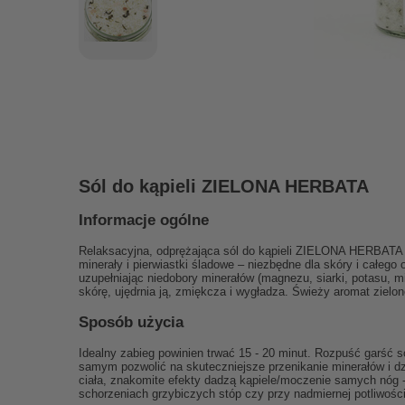
Sól do kąpieli ZIELONA HERBATA
Informacje ogólne
Relaksacyjna, odprężająca sól do kąpieli ZIELONA HERBATA to
minerały i pierwiastki śladowe – niezbędne dla skóry i całego
uzupełniając niedobory minerałów (magnezu, siarki, potasu, 
skórę, ujędrnia ją, zmiękcza i wygładza. Świeży aromat zielon
Sposób użycia
Idealny zabieg powinien trwać 15 - 20 minut. Rozpuść garść 
samym pozwolić na skuteczniejsze przenikanie minerałów i dz
ciała, znakomite efekty dadzą kąpiele/moczenie samych nóg 
schorzeniach grzybiczych stóp czy przy nadmiernej potliwości