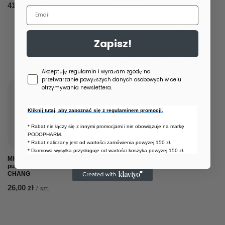
41,00 zł
/
szt.
Email
24,00 zł
/
szt.
Najniższa cena produktu w
okresie 30 dni przed
Zapisz!
wprowadzeniem obniżki:
20,00 zł
+20%
Cena regularna:
28,00 zł
-14%
Zgoda newsletter
Akceptuję regulamin i wyrażam zgodę na
przetwarzanie powyższych danych osobowych w celu
otrzymywania newslettera.
Kliknij tutaj, aby zapoznać się z regulaminem promocji.
* Rabat nie łączy się z innymi promocjami i nie obowiązuje na markę
PODOPHARM.
* Rabat naliczany jest od wartości zamówienia powyżej 150 zł.
* Darmowa wysyłka przysługuje od wartości koszyka powyżej 150 zł.
MIODOWA MYDLARNIA Mydło z
pumeksem do stóp MIĘTA Z MAY
CHANG
26,00 zł
/
szt.