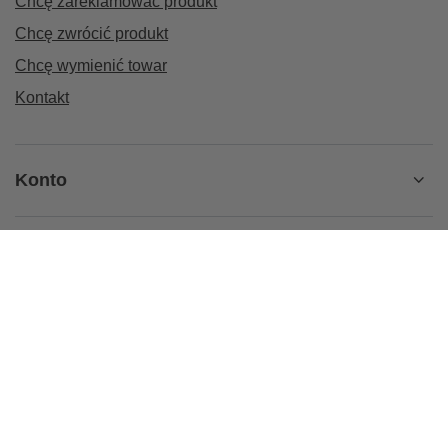
Chcę zareklamować produkt
Chcę zwrócić produkt
Chcę wymienić towar
Kontakt
Konto
Regulaminy
Informacje
+32 435 18 17
sklep@kierunek-natura.pl