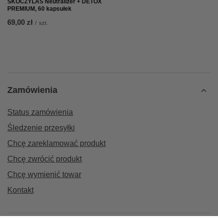
SKOCZYLAS Neutralizer + DETOX
PREMIUM, 60 kapsułek
69,00 zł
/
szt.
Zamówienia
Status zamówienia
Śledzenie przesyłki
Chcę zareklamować produkt
Chcę zwrócić produkt
Chcę wymienić towar
Kontakt