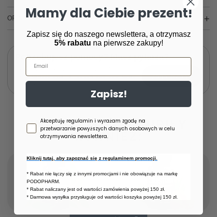
Mamy dla Ciebie prezent!
OPINIE
(0)
Zapisz się do naszego newslettera, a otrzymasz
5% rabatu
na pierwsze zakupy!
Potrzebujesz pomocy? Masz pytania?
Email
Zadaj pytanie a my odpowiemy niezwłocznie,
Zadaj pytanie
najciekawsze pytania i odpowiedzi publikując
dla innych.
Zapisz!
Zgoda newsletter
Akceptuję regulamin i wyrażam zgodę na
INNE KLIENTKI KUPIŁY
przetwarzanie powyższych danych osobowych w celu
RÓWNIEŻ:
otrzymywania newslettera.
Kliknij tutaj, aby zapoznać się z regulaminem promocji.
* Rabat nie łączy się z innymi promocjami i nie obowiązuje na markę
PODOPHARM.
* Rabat naliczany jest od wartości zamówienia powyżej 150 zł.
* Darmowa wysyłka przysługuje od wartości koszyka powyżej 150 zł.