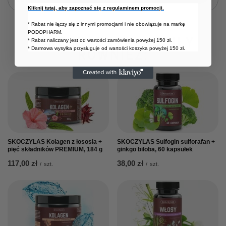
Kliknij tutaj, aby zapoznać się z regulaminem promocji.
* Rabat nie łączy się z innymi promocjami i nie obowiązuje na markę
PODOPHARM.
INNE KLIENTKI KUPIŁY
* Rabat naliczany jest od wartości zamówienia powyżej 150 zł.
* Darmowa wysyłka przysługuje od wartości koszyka powyżej 150 zł.
RÓWNIEŻ:
SKOCZYLAS Kolagen z łososia +
SKOCZYLAS Sulfogin sulforafan +
pięć składników PREMIUM, 184 g
ginkgo biloba, 60 kapsułek
117,00 zł
38,00 zł
/
szt.
/
szt.