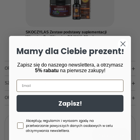
SKOCZYLAS Zestaw podstawy suplementacji
Witamina C + Witamina D3 MAX, 30 ml
116,00 zł
/
szt.
Mamy dla Ciebie prezent!
Zapisz się do naszego newslettera, a otrzymasz
OPIS
5% rabatu
na pierwsze zakupy!
Email
SZCZEGÓŁOWE DANE
OPINIE
(0)
Zapisz!
Zgoda newsletter
Akceptuję regulamin i wyrażam zgodę na
Potrzebujesz pomocy? Masz pytania?
przetwarzanie powyższych danych osobowych w celu
Zadaj pytanie a my odpowiemy niezwłocznie,
otrzymywania newslettera.
Zadaj pytanie
najciekawsze pytania i odpowiedzi publikując
dla innych.