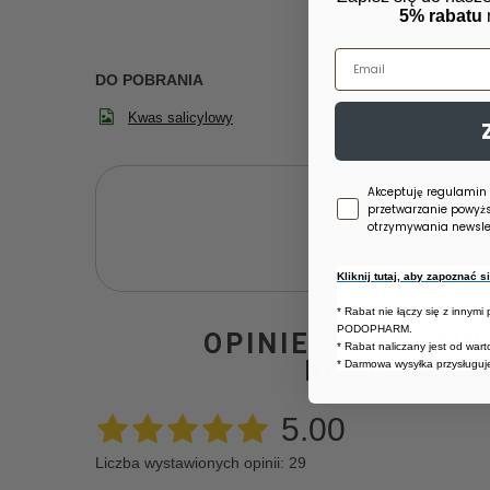
5% rabatu
Email
DO POBRANIA
Kwas salicylowy
Rozm
Zgoda newsletter
Akceptuję regulamin
Potr
przetwarzanie powyż
otrzymywania newslet
Zadaj pytanie a my od
Kliknij tutaj, aby zapoznać 
* Rabat nie łączy się z innymi
PODOPHARM.
OPINIE O PECLA
* Rabat naliczany jest od war
ROGOWACEN
* Darmowa wysyłka przysługuje
5.00
Liczba wystawionych opinii: 29