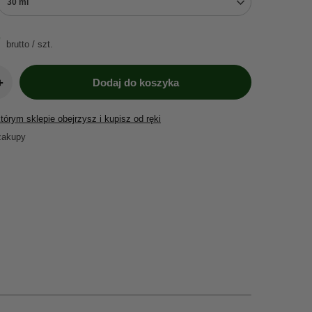
30 ml
brutto
/
szt.
+
Dodaj do koszyka
órym sklepie obejrzysz i kupisz od ręki
zakupy