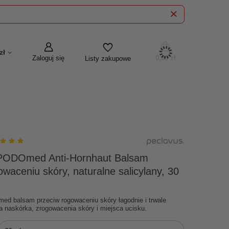
zł
Zaloguj się
0,00 zł
Listy zakupowe
PODOmed Anti-Hornhaut Balsam
owaceniu skóry, naturalne salicylany, 30
d balsam przeciw rogowaceniu skóry łagodnie i trwale
ia naskórka, zrogowacenia skóry i miejsca ucisku.