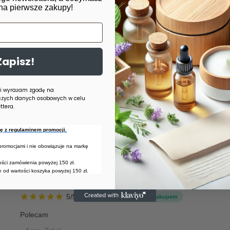
na pierwsze zakupy!
Pojemność
30 ml
aryn
Zapisz!
 i wyrażam zgodę na
zebujesz pomocy? Masz pytania?
szych danych osobowych w celu
tera.
Zadaj pyta
powiemy niezwłocznie, najciekawsze pytania i odpowiedzi
publikując dla innych.
się z regulaminem promocji.
 promocjami i nie obowiązuje na markę
VUS® PODOMED ANTI-HORNHAUT
tości zamówienia powyżej 150 zł.
IU SKÓRY, NATURALNE SALICYL
 od wartości koszyka powyżej 150 zł.
5/5
Opinia potwierdzona zakupem
Polecam