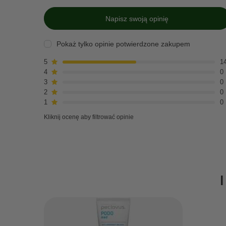
Napisz swoją opinię
Pokaż tylko opinie potwierdzone zakupem
5
1
4
0
3
0
2
0
1
0
Kliknij ocenę aby filtrować opinie