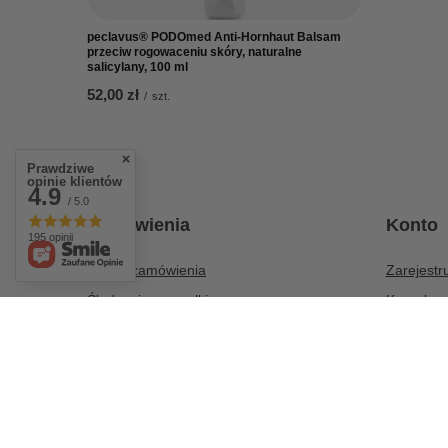
peclavus® PODOmed Anti-Hornhaut Balsam
przeciw rogowaceniu skóry, naturalne
salicylany, 100 ml
52,00 zł
/
szt.
Prawdziwe
opinie klientów
4.9
/ 5.0
Zamówienia
Konto
195 opinii
Status zamówienia
Zarejestru
Śledzenie przesyłki
Koszyk
Chcę zareklamować produkt
Listy zak
Chcę zwrócić produkt
Lista zak
Chcę wymienić towar
Historia t
Kontakt
Moje raba