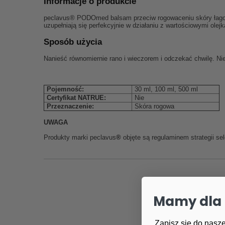
Informacje o produkcie
peclavus® PODOmed balsam przeciw rogowaceniu skóry łagodnie
uzupełniają się perfekcyjnie w działaniu z wartościowymi olejk
Sposób użycia
Nanieść równomiernie rano i wieczorem i odczekać chwilę. Nie
ANTI-HORNHAUT BALSAM
Pojemność:
30 ml, 100 ml, 500 ml
Certyfikat NATRUE:
Nie
Przeznaczenie:
Skóra rogowa
UWAGA
Produkty marki peclavus
®
objęte są regulaminem strategii s
Mamy dla 
Zapisz się do nasze