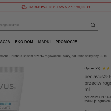
DARMOWA DOSTAWA
od 150,00 zł
NACJA
EKO DOM
MARKI
PROMOCJE
Anti-Hornhaut Balsam przeciw rogowaceniu skóry, naturalne salicylany, 30 ml
Opinie (29)
peclavus® 
przeciw rog
ml
peclavus® PODOme
redukuje zgrubien