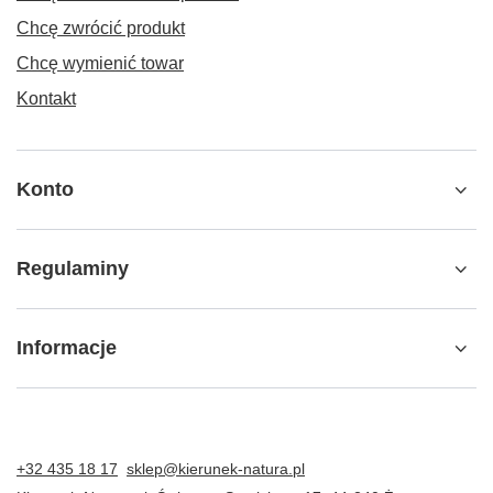
Chcę zwrócić produkt
Kliknij tutaj, aby zapoznać się z regulaminem promocji.
Chcę wymienić towar
* Rabat nie łączy się z innymi promocjami i nie obowiązuje na markę
PODOPHARM.
Kontakt
* Rabat naliczany jest od wartości zamówienia powyżej 150 zł.
* Darmowa wysyłka przysługuje od wartości koszyka powyżej 150 zł.
Konto
Regulaminy
Informacje
+32 435 18 17
sklep@kierunek-natura.pl