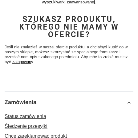
wyszukiwarki zaawansowanej
.
SZUKASZ PRODUKTU,
KTÓREGO NIE MAMY W
OFERCIE?
Jeśli nie znalazłeś w naszej ofercie produktu, a chciałbyś kupić go w
naszym sklepie, możesz skorzystać ze specjalnego formularza i
Mamy dla Ciebie prezent!
przesłać nam opis szukanego przedmiotu. Aby móc to zrobić musisz
być
zalogowany
.
Zapisz się do naszego newslettera, a otrzymasz
5% rabatu
na pierwsze zakupy!
Email
Zamówienia
Zapisz!
Status zamówienia
Zgoda newsletter
Akceptuję regulamin i wyrażam zgodę na
Śledzenie przesyłki
przetwarzanie powyższych danych osobowych w celu
otrzymywania newslettera.
Chcę zareklamować produkt