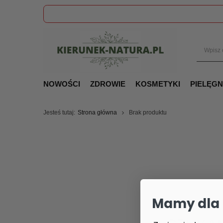
NOWOŚCI
ZDROWIE
KOSMETYKI
PIELĘG
Jesteś tutaj:
Strona główna
Brak produktu
Mamy dla 