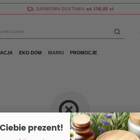
DARMOWA DOSTAWA
od 150,00 zł
NACJA
EKO DOM
MARKI
PROMOCJE
Ciebie prezent!