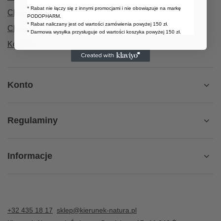
* Rabat nie łączy się z innymi promocjami i nie obowiązuje na markę
Chcę zwrócić produkt
PODOPHARM.
* Rabat naliczany jest od wartości zamówienia powyżej 150 zł.
Chcę wymienić towar
* Darmowa wysyłka przysługuje od wartości koszyka powyżej 150 zł.
Kontakt
Konto
Regulaminy
Informacje
+32 435 18 17
sklep@kierunek-natura.pl