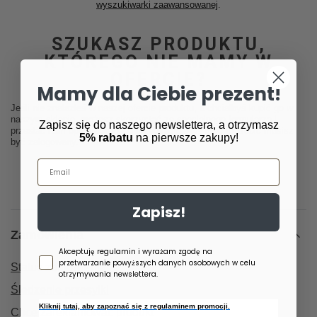
wyszukiwarki zaawansowanej
.
SZUKASZ PRODUKTU,
KTÓREGO NIE MAMY W
OFERCIE?
Mamy dla Ciebie prezent!
Jeśli nie znalazłeś w naszej ofercie produktu, a chciałbyś kupić go w
naszym sklepie, możesz skorzystać ze specjalnego formularza i
Zapisz się do naszego newslettera, a otrzymasz
przesłać nam opis szukanego przedmiotu. Aby móc to zrobić musisz
5% rabatu
na pierwsze zakupy!
być
zalogowany
.
Email
Zapisz!
Zamówienia
Zgoda newsletter
Akceptuję regulamin i wyrażam zgodę na
przetwarzanie powyższych danych osobowych w celu
Status zamówienia
otrzymywania newslettera.
Śledzenie przesyłki
Kliknij tutaj, aby zapoznać się z regulaminem promocji.
Chcę zareklamować produkt