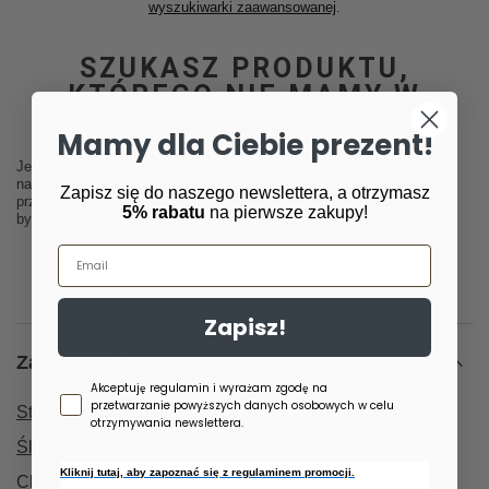
wyszukiwarki zaawansowanej
.
SZUKASZ PRODUKTU,
KTÓREGO NIE MAMY W
OFERCIE?
Mamy dla Ciebie prezent!
Jeśli nie znalazłeś w naszej ofercie produktu, a chciałbyś kupić go w
naszym sklepie, możesz skorzystać ze specjalnego formularza i
Zapisz się do naszego newslettera, a otrzymasz
przesłać nam opis szukanego przedmiotu. Aby móc to zrobić musisz
5% rabatu
na pierwsze zakupy!
być
zalogowany
.
Email
Zapisz!
Zamówienia
Zgoda newsletter
Akceptuję regulamin i wyrażam zgodę na
przetwarzanie powyższych danych osobowych w celu
Status zamówienia
otrzymywania newslettera.
Śledzenie przesyłki
Kliknij tutaj, aby zapoznać się z regulaminem promocji.
Chcę zareklamować produkt