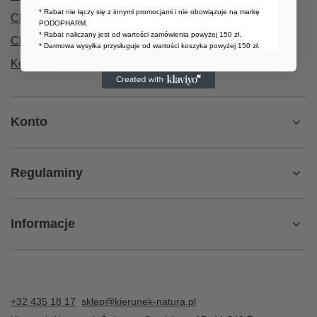
* Rabat nie łączy się z innymi promocjami i nie obowiązuje na markę
Chcę zwrócić produkt
PODOPHARM.
* Rabat naliczany jest od wartości zamówienia powyżej 150 zł.
Chcę wymienić towar
* Darmowa wysyłka przysługuje od wartości koszyka powyżej 150 zł.
Kontakt
Konto
Regulaminy
Informacje
+32 435 18 17
sklep@kierunek-natura.pl