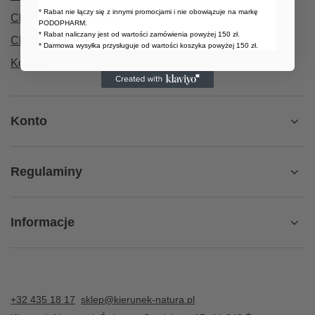
* Rabat nie łączy się z innymi promocjami i nie obowiązuje na markę
Chcę zwrócić produkt
PODOPHARM.
* Rabat naliczany jest od wartości zamówienia powyżej 150 zł.
Chcę wymienić towar
* Darmowa wysyłka przysługuje od wartości koszyka powyżej 150 zł.
Kontakt
Konto
Regulaminy
Informacje
+32 435 18 17
sklep@kierunek-natura.pl