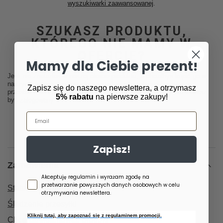
wyszukiwarki zaawansowanej
.
SZUKASZ PRODUKTU,
KTÓREGO NIE MAMY W
OFERCIE?
Mamy dla Ciebie prezent!
Jeśli nie znalazłeś w naszej ofercie produktu, a chciałbyś kupić go w
naszym sklepie, możesz skorzystać ze specjalnego formularza i
Zapisz się do naszego newslettera, a otrzymasz
przesłać nam opis szukanego przedmiotu. Aby móc to zrobić musisz
5% rabatu
na pierwsze zakupy!
być
zalogowany
.
Email
Zapisz!
Zamówienia
Zgoda newsletter
Akceptuję regulamin i wyrażam zgodę na
przetwarzanie powyższych danych osobowych w celu
Status zamówienia
otrzymywania newslettera.
Śledzenie przesyłki
Kliknij tutaj, aby zapoznać się z regulaminem promocji.
Chcę zareklamować produkt