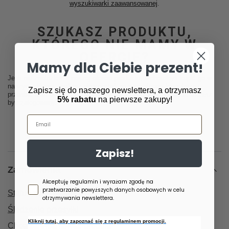
wyszukiwarki zaawansowanej
.
SZUKASZ PRODUKTU,
KTÓREGO NIE MAMY W
OFERCIE?
Mamy dla Ciebie prezent!
Jeśli nie znalazłeś w naszej ofercie produktu, a chciałbyś kupić go w
naszym sklepie, możesz skorzystać ze specjalnego formularza i
Zapisz się do naszego newslettera, a otrzymasz
przesłać nam opis szukanego przedmiotu. Aby móc to zrobić musisz
5% rabatu
na pierwsze zakupy!
być
zalogowany
.
Email
Zapisz!
Zamówienia
Zgoda newsletter
Akceptuję regulamin i wyrażam zgodę na
przetwarzanie powyższych danych osobowych w celu
Status zamówienia
otrzymywania newslettera.
Śledzenie przesyłki
Kliknij tutaj, aby zapoznać się z regulaminem promocji.
Chcę zareklamować produkt