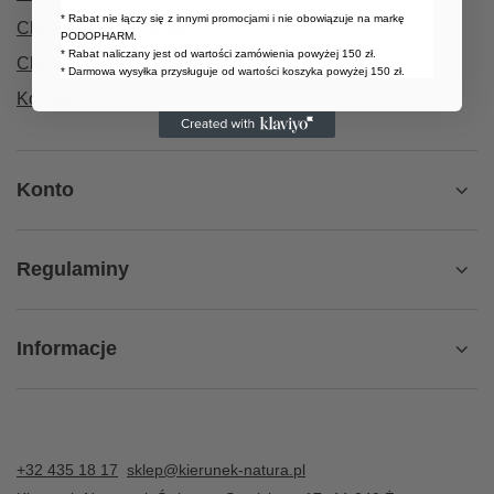
* Rabat nie łączy się z innymi promocjami i nie obowiązuje na markę
Chcę zwrócić produkt
PODOPHARM.
* Rabat naliczany jest od wartości zamówienia powyżej 150 zł.
Chcę wymienić towar
* Darmowa wysyłka przysługuje od wartości koszyka powyżej 150 zł.
Kontakt
Konto
Regulaminy
Informacje
+32 435 18 17
sklep@kierunek-natura.pl